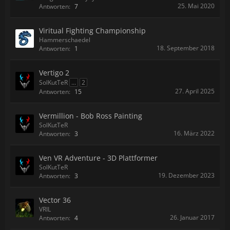
25. Mai 2020
Antworten:
7
Viritual Fighting Championship
Hammerschaedel
18. September 2018
Antworten:
1
Vertigo 2
SolKutTeR
...
2
27. April 2025
Antworten:
15
Vermillion - Bob Ross Painting
SolKutTeR
16. März 2022
Antworten:
3
Ven VR Adventure - 3D Plattformer
SolKutTeR
19. Dezember 2023
Antworten:
3
Vector 36
VRIL
26. Januar 2017
Antworten:
4