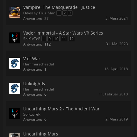
Vampire: The Masquerade - Justice
Odyssey_Plus_Man
...
2
3
3. März 2024
Antworten:
27
Vader Immortal - A Star Wars VR Series
SolKutTeR
...
9
10
11
12
31. Mai 2023
Antworten:
112
V of War
Hammerschaedel
16. April 2018
Antworten:
1
Unknightly
Hammerschaedel
11. Februar 2018
Antworten:
0
Unearthing Mars 2 - The Ancient War
SolKutTeR
2. März 2019
Antworten:
0
Unearthing Mars