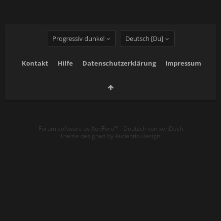
Progressiv dunkel
Deutsch [Du]
Kontakt
Hilfe
Datenschutzerklärung
Impressum
Forum software by XenForo™
-
Deutsch von xenDach
Theme designed by
Audentio Design
.