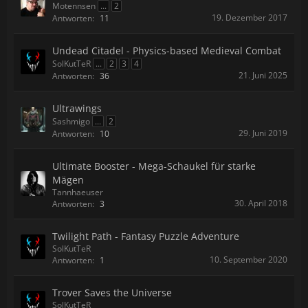
Motennsen
...
2
19. Dezember 2017
Antworten:
11
Undead Citadel - Physics-based Medieval Combat
SolKutTeR
...
2
3
4
21. Juni 2025
Antworten:
36
Ultrawings
Sashmigo
...
2
29. Juni 2019
Antworten:
10
Ultimate Booster - Mega-Schaukel für starke
Mägen
Tannhaeuser
30. April 2018
Antworten:
3
Twilight Path - Fantasy Puzzle Adventure
SolKutTeR
10. September 2020
Antworten:
1
Trover Saves the Universe
SolKutTeR