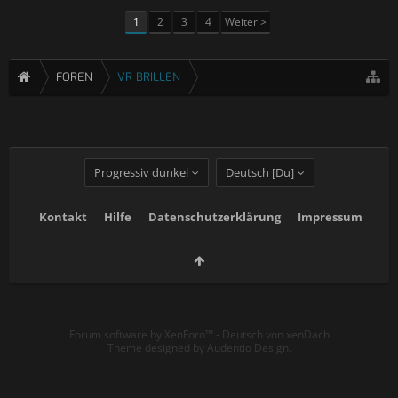
1
2
3
4
Weiter >
FOREN
VR BRILLEN
Progressiv dunkel
Deutsch [Du]
Kontakt
Hilfe
Datenschutzerklärung
Impressum
Forum software by XenForo™
-
Deutsch von xenDach
Theme designed by
Audentio Design
.