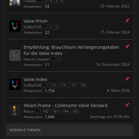
Chucky
...
3
4
5
6
23. Februar 2022
Antworten:
53
Valve Prism
SolKutTeR
...
2
3
15. Februar 2024
Antworten:
22
Empfehlung: Brauchbare Verlängerungskabel
für die Valve Index
marvel_master
...
2
14. Dezember 2024
Antworten:
11
Valve Index
SolKutTeR
...
173
174
175
176
8. März 2026
Antworten:
1.754
Steam Frame - Codename Valve Deckard
Rocco
...
182
183
184
185
Samstag um 18:58 Uhr
Antworten:
1.846
NORMALE THEMEN