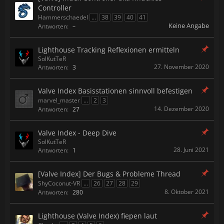
Controller
Hammerschaedel
...
38
39
40
41
Keine Angabe
Antworten:
–
Lighthouse Tracking Reflexionen ermitteln
SolKutTeR
27. November 2020
Antworten:
3
Valve Index Basisstationen sinnvoll befestigen
marvel_master
...
2
3
14. Dezember 2020
Antworten:
27
Valve Index - Deep Dive
SolKutTeR
28. Juni 2021
Antworten:
1
[Valve Index] Der Bugs & Probleme Thread
ShyCoconut-VR
...
26
27
28
29
8. Oktober 2021
Antworten:
280
Lighthouse (Valve Index) fiepen laut