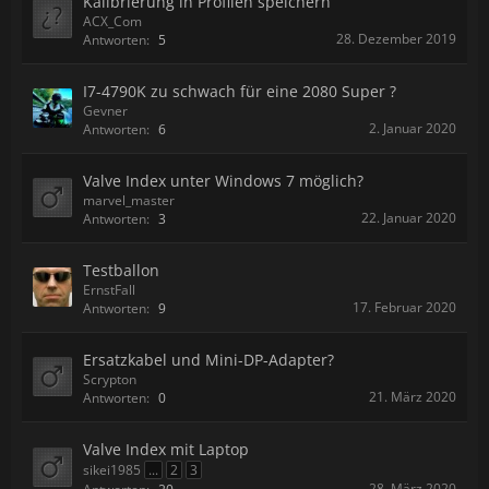
Kalibrierung in Profilen speichern
ACX_Com
28. Dezember 2019
Antworten:
5
I7-4790K zu schwach für eine 2080 Super ?
Gevner
2. Januar 2020
Antworten:
6
Valve Index unter Windows 7 möglich?
marvel_master
22. Januar 2020
Antworten:
3
Testballon
ErnstFall
17. Februar 2020
Antworten:
9
Ersatzkabel und Mini-DP-Adapter?
Scrypton
21. März 2020
Antworten:
0
Valve Index mit Laptop
sikei1985
...
2
3
28. März 2020