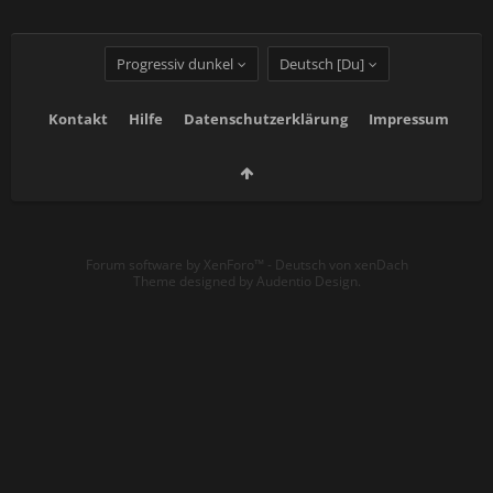
Progressiv dunkel
Deutsch [Du]
Kontakt
Hilfe
Datenschutzerklärung
Impressum
Forum software by XenForo™
-
Deutsch von xenDach
Theme designed by
Audentio Design
.