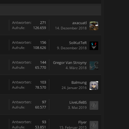
Antworten:
271
axacuatl
Aufrufe:
126.659
14. Dezember 2018
Antworten:
156
SolKutTeR
Aufrufe:
108.626
9. Dezember 2018
Antworten:
144
Gregor Van Stroyny
Aufrufe:
65.770
4. März 2018
Antworten:
103
Balmung
Aufrufe:
78.570
24. Januar 2016
Antworten:
97
LiveLifeBS
Aufrufe:
60.577
3. Mai 2019
Antworten:
93
Flyer
Aufrufe:
53.851
15. Februar 2015