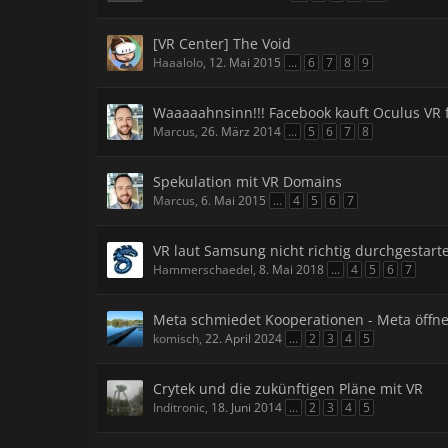
[VR Center] The Void
Haaalolo
,
12. Mai 2015
...
6
7
8
9
Waaaaahnsinn!!! Facebook kauft Oculus VR fü
Marcus
,
26. März 2014
...
5
6
7
8
Spekulation mit VR Domains
Marcus
,
6. Mai 2015
...
4
5
6
7
VR laut Samsung nicht richtig durchgestarte
Hammerschaedel
,
8. Mai 2018
...
4
5
6
7
Meta schmiedet Kooperationen - Meta öffnet 
komisch
,
22. April 2024
...
2
3
4
5
Crytek und die zukünftigen Pläne mit VR
Inditronic
,
18. Juni 2014
...
2
3
4
5