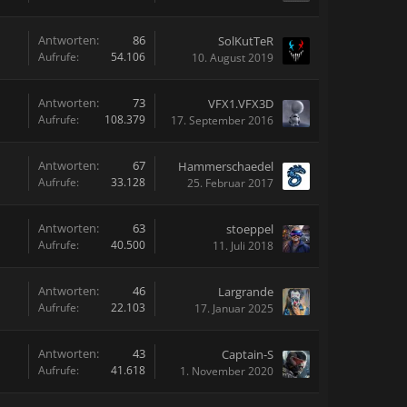
Antworten:
86
SolKutTeR
Aufrufe:
54.106
10. August 2019
Antworten:
73
VFX1.VFX3D
Aufrufe:
108.379
17. September 2016
Antworten:
67
Hammerschaedel
Aufrufe:
33.128
25. Februar 2017
Antworten:
63
stoeppel
Aufrufe:
40.500
11. Juli 2018
Antworten:
46
Largrande
Aufrufe:
22.103
17. Januar 2025
Antworten:
43
Captain-S
Aufrufe:
41.618
1. November 2020