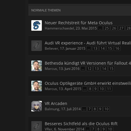
NORMALE THEMEN
Neuer Rechtstreit für Meta Oculus
Hammerschaedel
,
23. Mai 2015
...
25
26
27
28
Audi VR experience - Audi führt Virtual Real
Believer
,
17. Januar 2015
...
13
14
15
16
Bethesda kündigt VR Versionen für Fallout
Marcus
,
13. Juni 2016
...
12
13
14
15
Oculus Optikgeräte GmbH erwirkt einstweil
Marcus
,
13. April 2015
...
8
9
10
11
VR Arcaden
Balmung
,
17. Juli 2014
...
7
8
9
10
Besseres Sichtfeld als die Oculus Rift
VRer
,
6. November 2014
...
7
8
9
10