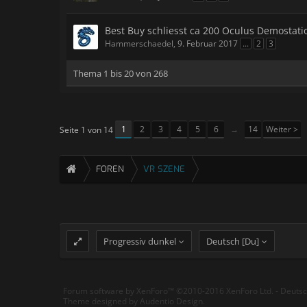
Best Buy schliesst ca 200 Oculus Demostati
Hammerschaedel
,
9. Februar 2017
...
2
3
Thema 1 bis 20 von 268
1
2
3
4
5
6
→
14
Weiter >
Seite 1 von 14
FOREN
VR SZENE
Progressiv dunkel
Deutsch [Du]
Forum software by XenForo™
©2010-2016 XenForo Ltd.
-
Deuts
Theme designed by
Audentio Design
.