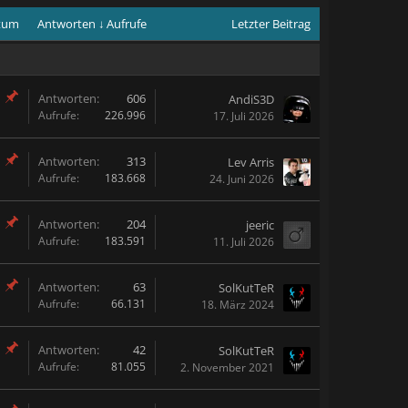
atum
Antworten ↓
Aufrufe
Letzter Beitrag
Antworten:
606
AndiS3D
Aufrufe:
226.996
17. Juli 2026
Antworten:
313
Lev Arris
Aufrufe:
183.668
24. Juni 2026
Antworten:
204
jeeric
Aufrufe:
183.591
11. Juli 2026
Antworten:
63
SolKutTeR
Aufrufe:
66.131
18. März 2024
Antworten:
42
SolKutTeR
Aufrufe:
81.055
2. November 2021