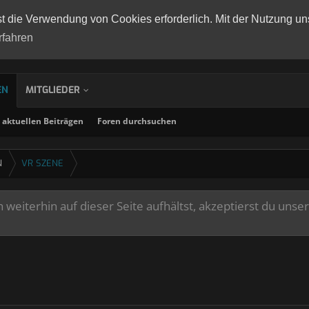
st die Verwendung von Cookies erforderlich. Mit der Nutzung un
rfahren
EN
MITGLIEDER
aktuellen Beiträgen
Foren durchsuchen
N
VR SZENE
weiterhin auf dieser Seite aufhältst, akzeptierst du unse