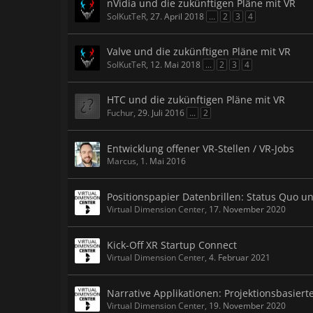
nVidia und die zukünftigen Pläne mit VR
SolKutTeR
,
27. April 2018
...
2
3
4
Valve und die zukünftigen Pläne mit VR
SolKutTeR
,
12. Mai 2018
...
2
3
4
HTC und die zukünftigen Pläne mit VR
Fuchur
,
29. Juli 2016
...
2
Entwicklung offener VR-Stellen / VR-Jobs
Marcus
,
1. Mai 2016
Positionspapier Datenbrillen: Status Quo u
Virtual Dimension Center
,
17. November 2020
Kick-Off XR Startup Connect
Virtual Dimension Center
,
4. Februar 2021
Narrative Applikationen: Projektionsbasier
Virtual Dimension Center
,
19. November 2020