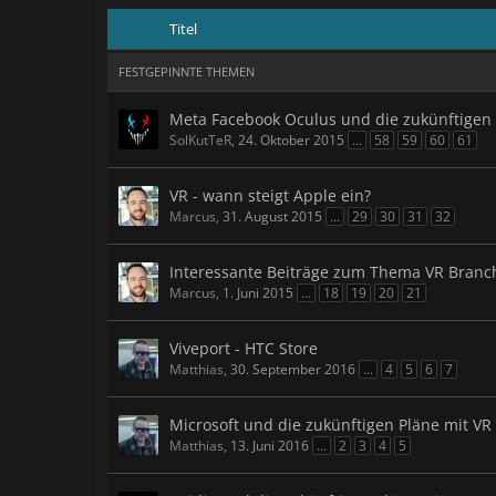
Titel
FESTGEPINNTE THEMEN
Meta Facebook Oculus und die zukünftigen 
SolKutTeR
,
24. Oktober 2015
...
58
59
60
61
VR - wann steigt Apple ein?
Marcus
,
31. August 2015
...
29
30
31
32
Interessante Beiträge zum Thema VR Branc
Marcus
,
1. Juni 2015
...
18
19
20
21
Viveport - HTC Store
Matthias
,
30. September 2016
...
4
5
6
7
Microsoft und die zukünftigen Pläne mit VR
Matthias
,
13. Juni 2016
...
2
3
4
5