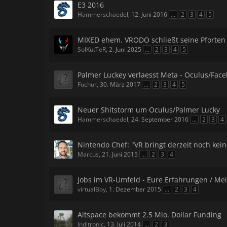
E3 2016
Hammerschaedel
,
12. Juni 2016
...
2
3
4
5
MIXED ehem. VRODO schließt seine Pforten
SolKutTeR
,
2. Juni 2025
...
2
3
4
5
Palmer Luckey verlaesst Meta - Oculus/Fac
Fuchur
,
30. März 2017
...
2
3
4
5
Neuer Shitstorm um Oculus/Palmer Lucky
Hammerschaedel
,
24. September 2016
...
2
3
4
Nintendo Chef: "VR bringt derzeit noch kei
Marcus
,
21. Juni 2015
...
2
3
4
Jobs im VR-Umfeld - Eure Erfahrungen / M
virtualBoy
,
1. Dezember 2015
...
2
3
4
Altspace bekommt 2.5 Mio. Dollar Funding
Inditronic
,
13. Juli 2014
...
2
3