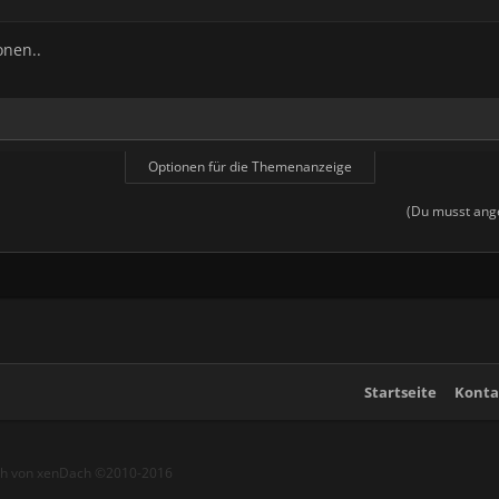
onen..
Optionen für die Themenanzeige
(Du musst ange
Startseite
Konta
ch von xenDach
©2010-2016