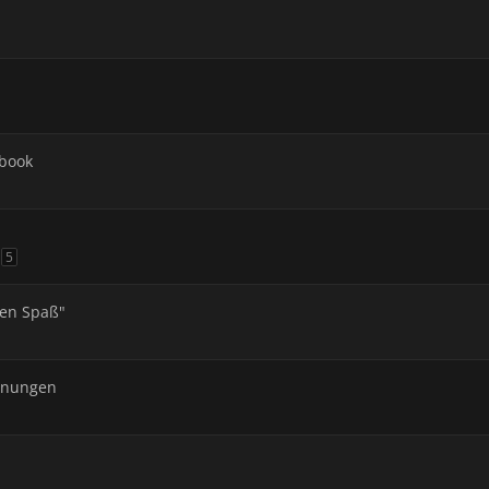
ebook
5
nen Spaß"
einungen