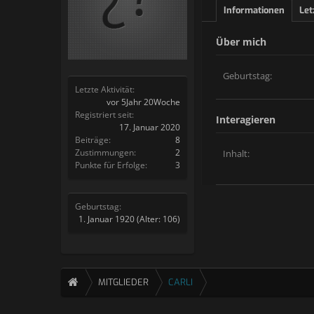
Informationen
Let
Über mich
Geburtstag:
Letzte Aktivität:
vor 5Jahr 20Woche
Registriert seit:
Interagieren
17. Januar 2020
Beiträge:
8
Zustimmungen:
2
Inhalt:
Punkte für Erfolge:
3
Geburtstag:
1. Januar 1920
(Alter: 106)
MITGLIEDER
CARLI