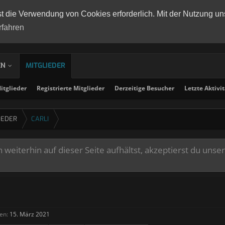
st die Verwendung von Cookies erforderlich. Mit der Nutzung un
rfahren
EN
MITGLIEDER
tglieder
Registrierte Mitglieder
Derzeitige Besucher
Letzte Aktivi
IEDER
CARLI
weiterhin auf dieser Seite aufhältst, akzeptierst du unse
en:
15. März 2021