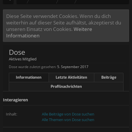
Diese Seite verwendet Cookies. Wenn du dich
weiterhin auf dieser Seite aufhältst, akzeptierst du
unseren Einsatz von Cookies.
Weitere
Informationen
Dose
Aktives Mitglied
Dose wurde zuletzt gesehen:
5. September 2017
Informationen
Letzte Aktivitäten
Beiträge
Profilnachrichten
Interagieren
Inhalt:
Alle Beiträge von Dose suchen
Alle Themen von Dose suchen