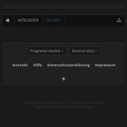
MITGLIEDER
GEVNER
Progressiv dunkel
Deutsch [Du]
Kontakt
Hilfe
Datenschutzerklärung
Impressum
Forum software by XenForo™
-
Deutsch von xenDach
Theme designed by
Audentio Design
.