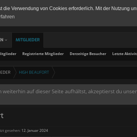
st die Verwendung von Cookies erforderlich. Mit der Nutzung un
rfahren
EN
MITGLIEDER
tglieder
Registrierte Mitglieder
Derzeitige Besucher
Letzte Aktivi
IEDER
HIGH BEAUFORT
weiterhin auf dieser Seite aufhältst, akzeptierst du unse
rt
tzt gesehen:
12. Januar 2024