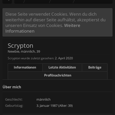
Diese Seite verwendet Cookies. Wenn du dich
weiterhin auf dieser Seite aufhältst, akzeptierst du
unseren Einsatz von Cookies.
Weitere
Informationen
Scrypton
Newbie
, männlich, 39
Scrypton wurde zuletzt gesehen:
2. April 2020
Informationen
Letzte Aktivitäten
Beiträge
Profilnachrichten
Über mich
Geschlecht:
männlich
Geburtstag:
3. Januar 1987 (Alter: 39)