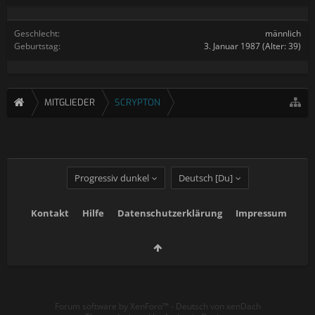
Geschlecht:
männlich
Geburtstag:
3. Januar 1987
(Alter: 39)
MITGLIEDER
SCRYPTON
Progressiv dunkel
Deutsch [Du]
Kontakt
Hilfe
Datenschutzerklärung
Impressum
Forum software by XenForo™
-
Deutsch von xenDach