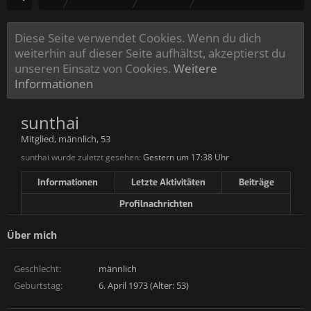
Diese Seite verwendet Cookies. Wenn du dich
weiterhin auf dieser Seite aufhältst, akzeptierst du
unseren Einsatz von Cookies.
Weitere
Informationen
sunthai
Mitglied
, männlich, 53
sunthai wurde zuletzt gesehen:
Gestern um 17:38 Uhr
Informationen
Letzte Aktivitäten
Beiträge
Profilnachrichten
Über mich
Geschlecht:
männlich
Geburtstag:
6. April 1973 (Alter: 53)