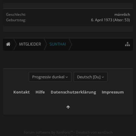
Geschlecht:
männlich
Geburtstag:
6. April 1973
(Alter: 53)
MITGLIEDER
SUNTHAI
Progressiv dunkel
Deutsch [Du]
Kontakt
Hilfe
Datenschutzerklärung
Impressum
Forum software by XenForo™
-
Deutsch von xenDach