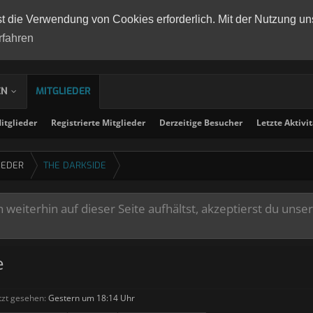
st die Verwendung von Cookies erforderlich. Mit der Nutzung un
rfahren
EN
MITGLIEDER
tglieder
Registrierte Mitglieder
Derzeitige Besucher
Letzte Aktivi
IEDER
THE DARKSIDE
weiterhin auf dieser Seite aufhältst, akzeptierst du unse
e
tzt gesehen:
Gestern um 18:14 Uhr