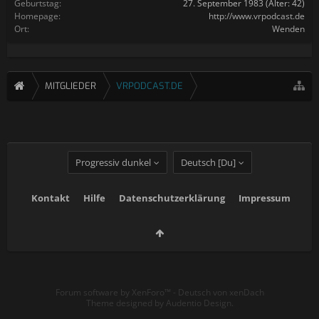
Geburtstag:
27. September 1983
(Alter: 42)
Homepage:
http://www.vrpodcast.de
Ort:
Wenden
MITGLIEDER
VRPODCAST.DE
Progressiv dunkel
Deutsch [Du]
Kontakt
Hilfe
Datenschutzerklärung
Impressum
Forum software by XenForo™
-
Deutsch von xenDach
Theme designed by
Audentio Design
.