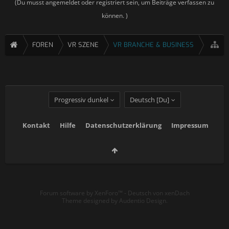
(Du musst angemeldet oder registriert sein, um Beiträge verfassen zu
können. )
FOREN
VR SZENE
VR BRANCHE & BUSINESS
Progressiv dunkel
Deutsch [Du]
Kontakt
Hilfe
Datenschutzerklärung
Impressum
Forum software by XenForo™
-
Deutsch von xenDach
Theme designed by
Audentio Design
.