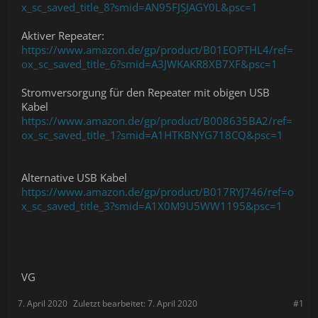
x_sc_saved_title_8?smid=AN95FJSJAGY0L&psc=1
Aktiver Repeater:
https://www.amazon.de/gp/product/B01EOPTHL4/ref=
ox_sc_saved_title_6?smid=A3JWKAKR8XB7XF&psc=1
Stromversorgung für den Repeater mit obigen USB
Kabel
https://www.amazon.de/gp/product/B008635BA2/ref=
ox_sc_saved_title_1?smid=A1HTKBNYG718CQ&psc=1
Alternative USB Kabel
https://www.amazon.de/gp/product/B017RYJ746/ref=o
x_sc_saved_title_3?smid=A1X0M9U5WW1195&psc=1
VG
7. April 2020
Zuletzt bearbeitet:
7. April 2020
#1