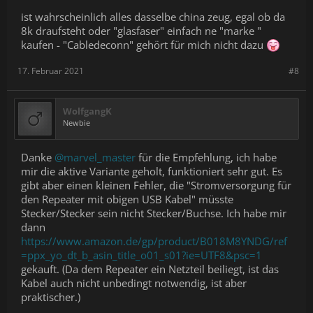
ist wahrscheinlich alles dasselbe china zeug, egal ob da
8k draufsteht oder "glasfaser" einfach ne "marke "
kaufen - "Cabledeconn" gehört für mich nicht dazu
17. Februar 2021
#8
WolfgangK
Newbie
Danke
@marvel_master
für die Empfehlung, ich habe
mir die aktive Variante geholt, funktioniert sehr gut. Es
gibt aber einen kleinen Fehler, die "Stromversorgung für
den Repeater mit obigen USB Kabel" müsste
Stecker/Stecker sein nicht Stecker/Buchse. Ich habe mir
dann
https://www.amazon.de/gp/product/B018M8YNDG/ref
=ppx_yo_dt_b_asin_title_o01_s01?ie=UTF8&psc=1
gekauft. (Da dem Repeater ein Netzteil beiliegt, ist das
Kabel auch nicht unbedingt notwendig, ist aber
praktischer.)