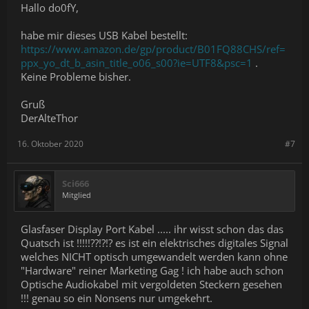
Hallo do0fY,
habe mir dieses USB Kabel bestellt:
https://www.amazon.de/gp/product/B01FQ88CHS/ref=
ppx_yo_dt_b_asin_title_o06_s00?ie=UTF8&psc=1
.
Keine Probleme bisher.
Gruß
DerAlteThor
16. Oktober 2020
#7
Sci666
Mitglied
Glasfaser Display Port Kabel ..... ihr wisst schon das das
Quatsch ist !!!!!??!?!? es ist ein elektrisches digitales Signal
welches NICHT optisch umgewandelt werden kann ohne
"Hardware" reiner Marketing Gag ! ich habe auch schon
Optische Audiokabel mit vergoldeten Steckern gesehen
!!! genau so ein Nonsens nur umgekehrt.