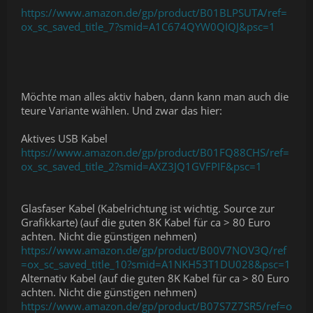
https://www.amazon.de/gp/product/B01BLPSUTA/ref=
ox_sc_saved_title_7?smid=A1C674QYW0QIQJ&psc=1
Möchte man alles aktiv haben, dann kann man auch die
teure Variante wählen. Und zwar das hier:
Aktives USB Kabel
https://www.amazon.de/gp/product/B01FQ88CHS/ref=
ox_sc_saved_title_2?smid=AXZ3JQ1GVFPIF&psc=1
Glasfaser Kabel (Kabelrichtung ist wichtig. Source zur
Grafikkarte) (auf die guten 8K Kabel für ca > 80 Euro
achten. Nicht die günstigen nehmen)
https://www.amazon.de/gp/product/B00V7NOV3Q/ref
=ox_sc_saved_title_10?smid=A1NKH53T1DU028&psc=1
Alternativ Kabel (auf die guten 8K Kabel für ca > 80 Euro
achten. Nicht die günstigen nehmen)
https://www.amazon.de/gp/product/B07S7Z7SR5/ref=o