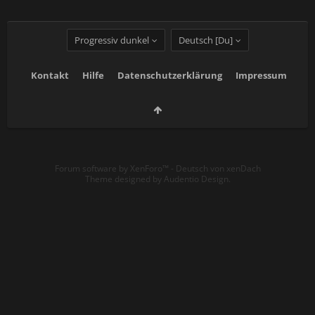
Progressiv dunkel
Deutsch [Du]
Kontakt
Hilfe
Datenschutzerklärung
Impressum
Forum software by XenForo™
-
Deutsch von xenDach
Theme designed by
Audentio Design
.