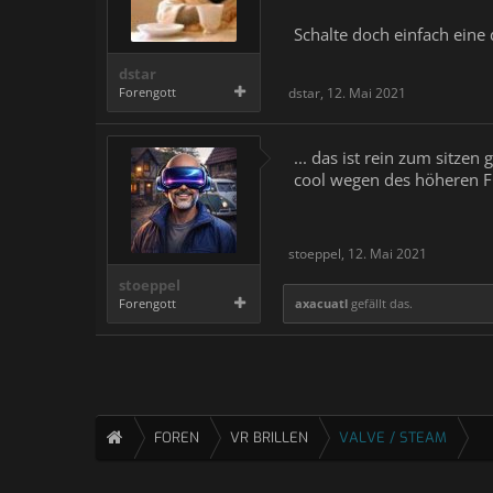
Schalte doch einfach eine
dstar
Forengott
dstar
,
12. Mai 2021
... das ist rein zum sitz
cool wegen des höheren F
stoeppel
,
12. Mai 2021
stoeppel
Forengott
axacuatl
gefällt das.
FOREN
VR BRILLEN
VALVE / STEAM