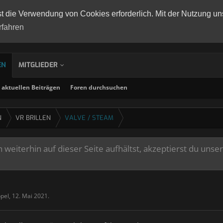
st die Verwendung von Cookies erforderlich. Mit der Nutzung un
rfahren
EN
MITGLIEDER
aktuellen Beiträgen
Foren durchsuchen
N
VR BRILLEN
VALVE / STEAM
weiterhin auf dieser Seite aufhältst, akzeptierst du unse
pel
,
12. Mai 2021
.