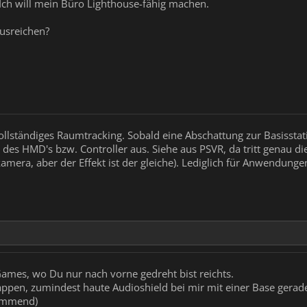
 Ich will mein Büro Lighthouse-fähig machen.
usreichen?
vollständiges Raumtracking. Sobald eine Abschattung zur Basisstat
g des HMD's bzw. Controller aus. Siehe aus PSVR, da tritt genau di
mera, aber der Effekt ist der gleiche). Lediglich für Anwendunge
Games, wo Du nur nach vorne gedreht bist reichts.
ppen, zumindest haute Audioshield bei mir mit einer Base gerade
kommend)