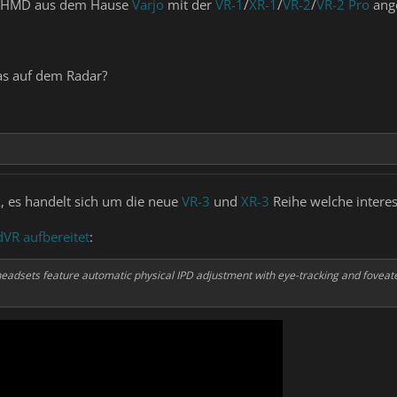
s HMD aus dem Hause
Varjo
mit der
VR-1
/
XR-1
/
VR-2
/
VR-2 Pro
ang
as auf dem Radar?
k, es handelt sich um die neue
VR-3
und
XR-3
Reihe welche interes
VR aufbereitet
:
eadsets feature automatic physical IPD adjustment with eye-tracking and foveated