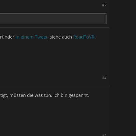
#2
ngründer
in einem Tweet
, siehe auch
RoadToVR
.
#3
tigt, müssen die was tun. Ich bin gespannt.
#4