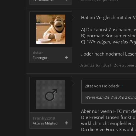
Hat im Vergleich mit der 
A) Du kannst Zuschauen, 
B) normale Konsumer sind
C)
"Wir zeigen, wie das Ph
dstar
..oder nach nochmal Lesen
Forengott
dstar
,
22. Juni 2021
Zuletzt bearb
Zitat von Holodeck:
↑
Wenn man die Vive Pro 2 mit de
Aber nur wenn HTC mit der
Die Fresnel Linsen funktio
Franky2019
wirklich nicht empfehlen.
Aktives Mitglied
Da die Vive Focus 3 wohl d