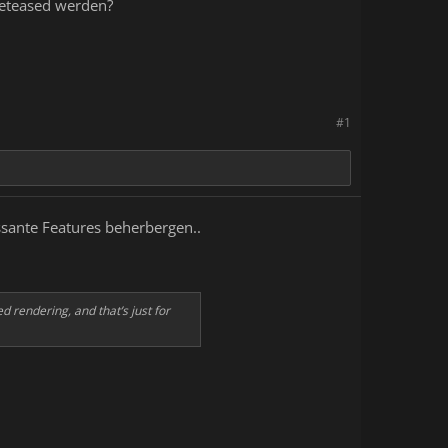
eteased werden?
#1
sante Features beherbergen..
 rendering, and that’s just for