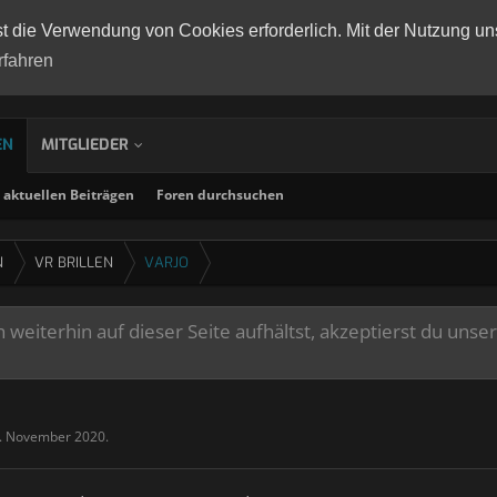
st die Verwendung von Cookies erforderlich. Mit der Nutzung un
rfahren
EN
MITGLIEDER
aktuellen Beiträgen
Foren durchsuchen
N
VR BRILLEN
VARJO
weiterhin auf dieser Seite aufhältst, akzeptierst du unse
. November 2020
.