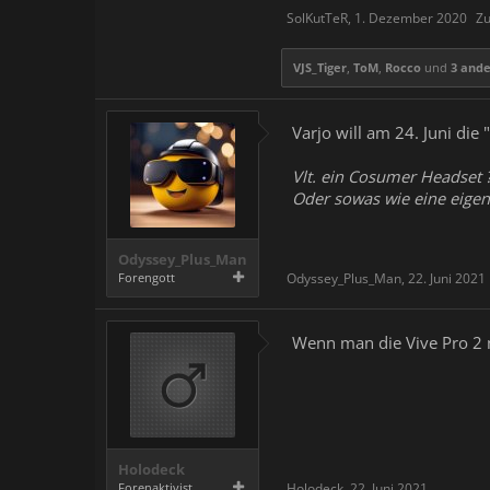
SolKutTeR
,
1. Dezember 2020
Zu
VJS_Tiger
,
ToM
,
Rocco
und
3 and
Varjo will am 24. Juni di
Vlt. ein Cosumer Headset ?
Oder sowas wie eine eigene
Odyssey_Plus_Man
Forengott
Odyssey_Plus_Man
,
22. Juni 2021
Wenn man die Vive Pro 2 mi
Holodeck
Forenaktivist
Holodeck
,
22. Juni 2021