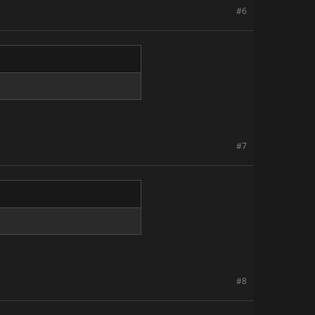
#6
#7
#8