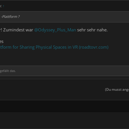
n:
↑
 -Plattform ?
r! Zumindest war
@Odyssey_Plus_Man
sehr sehr nahe.
es
latform for Sharing Physical Spaces in VR (roadtovr.com)
gefällt das.
(Du musst ange