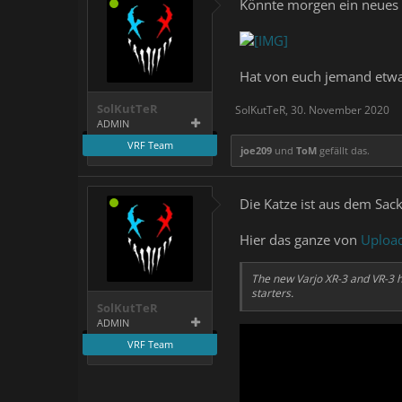
Könnte morgen ein neue
Hat von euch jemand etw
SolKutTeR
SolKutTeR
,
30. November 2020
ADMIN
VRF Team
joe209
und
ToM
gefällt das.
Die Katze ist aus dem Sac
Hier das ganze von
Upload
The new Varjo XR-3 and VR-3 h
starters.
SolKutTeR
ADMIN
VRF Team