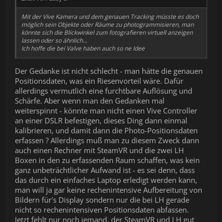
Mit der Vive Kamera und dem genauen Tracking müsste es doch
möglich sein Objekte oder Räume zu photogrammisieren, man
könnte sich die Blickwinkel zum fotografieren virtuell anzeigen
lassen oder so ähnlich...
Ich hoffe die bei Valve haben auch so ne Idee
Der Gedanke ist nicht schlecht - man hätte die genauen
Positionsdaten, was ein Riesenvorteil wäre. Dafür
allerdings vermutlich eine furchtbare Auflösung und
Schärfe. Aber wenn man den Gedanken mal
weiterspinnt - könnte man nicht einen Vive Controller
an einer DSLR befestigen, dieses Ding dann einmal
kalibrieren, und damit dann die Photo-Positionsdaten
erfassen ? Allerdings muß man zu diesem Zweck dann
auch einen Rechner mit SteamVR und die zwei LH
Boxen in den zu erfassenden Raum schaffen, was kein
ganz unbeträchtlicher Aufwand ist - es sei denn, dass
das durch ein einfaches Laptop erledigt werden kann,
man will ja gar keine rechenintensive Aufbereitung von
Bildern für's Display sondern nur die bei LH gerade
nicht so rechenintensiven Positionsdaten abfassen.
Jetzt fehlt nur noch jemand, der SteamVR und LH gut