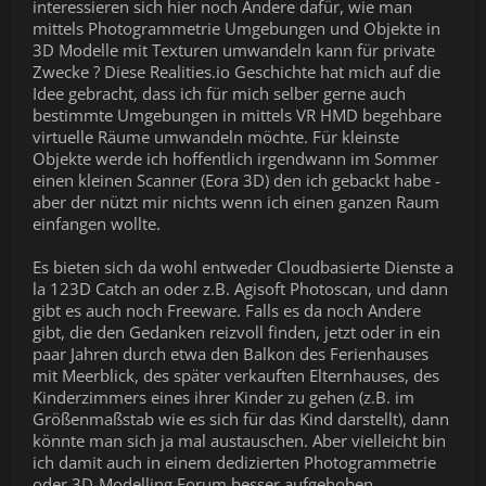
interessieren sich hier noch Andere dafür, wie man
mittels Photogrammetrie Umgebungen und Objekte in
3D Modelle mit Texturen umwandeln kann für private
Zwecke ? Diese Realities.io Geschichte hat mich auf die
Idee gebracht, dass ich für mich selber gerne auch
bestimmte Umgebungen in mittels VR HMD begehbare
virtuelle Räume umwandeln möchte. Für kleinste
Objekte werde ich hoffentlich irgendwann im Sommer
einen kleinen Scanner (Eora 3D) den ich gebackt habe -
aber der nützt mir nichts wenn ich einen ganzen Raum
einfangen wollte.
Es bieten sich da wohl entweder Cloudbasierte Dienste a
la 123D Catch an oder z.B. Agisoft Photoscan, und dann
gibt es auch noch Freeware. Falls es da noch Andere
gibt, die den Gedanken reizvoll finden, jetzt oder in ein
paar Jahren durch etwa den Balkon des Ferienhauses
mit Meerblick, des später verkauften Elternhauses, des
Kinderzimmers eines ihrer Kinder zu gehen (z.B. im
Größenmaßstab wie es sich für das Kind darstellt), dann
könnte man sich ja mal austauschen. Aber vielleicht bin
ich damit auch in einem dedizierten Photogrammetrie
oder 3D-Modelling Forum besser aufgehoben...