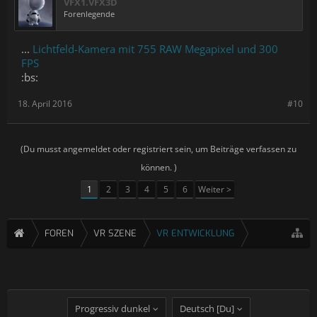
VFX1.VFX3D
Forenlegende
...
Lichtfeld-Kamera mit 755 RAW Megapixel und 300
FPS
:bs:
18. April 2016
#10
(Du musst angemeldet oder registriert sein, um Beiträge verfassen zu
können. )
1
2
3
4
5
6
Weiter >
FOREN
VR SZENE
VR ENTWICKLUNG
Progressiv dunkel
Deutsch [Du]