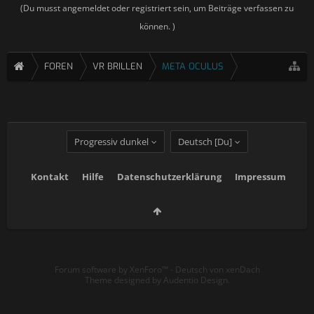
(Du musst angemeldet oder registriert sein, um Beiträge verfassen zu
können. )
FOREN
VR BRILLEN
META OCULUS
Progressiv dunkel
Deutsch [Du]
Kontakt
Hilfe
Datenschutzerklärung
Impressum
Forum software by XenForo™
-
Deutsch von xenDach
Theme designed by
Audentio Design
.