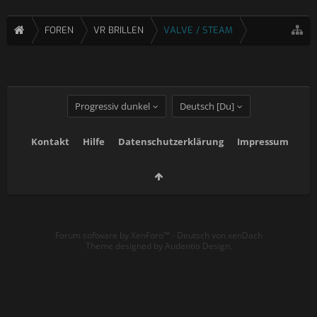
FOREN
VR BRILLEN
VALVE / STEAM
Progressiv dunkel
Deutsch [Du]
Kontakt
Hilfe
Datenschutzerklärung
Impressum
Forum software by XenForo™
-
Deutsch von xenDach
Theme designed by
Audentio Design
.