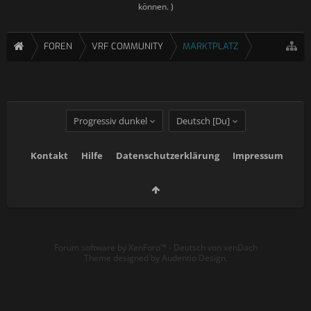
können. )
FOREN
VRF COMMUNITY
MARKTPLATZ
Progressiv dunkel
Deutsch [Du]
Kontakt
Hilfe
Datenschutzerklärung
Impressum
Forum software by XenForo™
-
Deutsch von xenDach
Theme designed by
Audentio Design
.