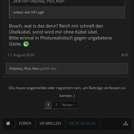
Zitat von Odyssey_Plus_Man:
↑
sowas wie
VR Luge
Boach, wat is das denn? Reich mir schnell den
Übelkübel, sonst wird mir ohne Kübel übel.
Bitte einmal in Photorealistisch gegen ungebetene
Gäste.
11. August 2020
#10
Odyssey_Plus_Man
gefällt das.
(Du musst angemeldet oder registriert sein, um Beiträge verfassen zu
können. )
1
2
Weiter >
FOREN
VR BRILLEN
META OCULUS