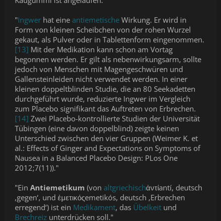
Kaugummi ist angelaufen."
"
Ingwer
hat eine
antiemetische
Wirkung. Er wird in
Form von kleinen Scheibchen von der rohen Wurzel
gekaut, als Pulver oder in Tablettenform eingenommen.
[13]
Mit der Medikation kann schon am Vortag
begonnen werden. Er gilt als nebenwirkungsarm, sollte
jedoch von Menschen mit Magengeschwüren und
Gallensteinleiden nicht verwendet werden. In einer
kleinen doppeltblinden Studie, die an 80 Seekadetten
durchgeführt wurde, reduzierte Ingwer im Vergleich
zum Placebo signifikant das Auftreten von Erbrechen.
[14]
Zwei Placebo-kontrollierte Studien der Universität
Tübingen (eine davon doppelblind) zeigte keinen
Unterschied zwischen den vier Gruppen (Weimer K. et
al.: Effects of Ginger and Expectations on Symptoms of
Nausea in a Balanced Placebo Design: PLos One
2012;7(11))."
"Ein
Antiemetikum
(von
altgriechisch
ἀντίantí, deutsch
‚gegen‘, und ἐμετικόςemetikós, deutsch ‚Erbrechen
erregend‘) ist ein
Medikament
, das
Übelkeit
und
Brechreiz
unterdrücken soll."