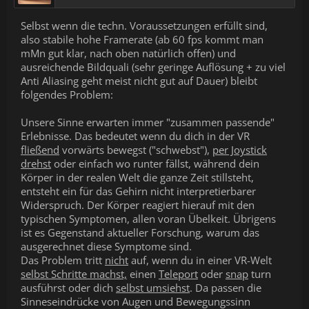
Selbst wenn die techn. Voraussetzungen erfüllt sind,
also stabile hohe Framerate (ab 60 fps kommt man
mMn gut klar, nach oben natürlich offen) und
ausreichende Bildquali (sehr geringe Auflösung + zu viel
Anti Aliasing geht meist nicht gut auf Dauer) bleibt
folgendes Problem:
Unsere Sinne erwarten immer "zusammen passende"
Erlebnisse. Das bedeutet wenn du dich in der VR
fließend
vorwärts bewegst ("schwebst"),
per Joystick
drehst
oder einfach wo runter fällst, während dein
Körper in der realen Welt die ganze Zeit stillsteht,
entsteht ein für das Gehirn nicht interpretierbarer
Widerspruch. Der Körper reagiert hierauf mit den
typischen Symptomen, allen voran Übelkeit. Übrigens
ist es Gegenstand aktueller Forschung, warum das
ausgerechnet diese Symptome sind.
Das Problem tritt
nicht
auf, wenn du in einer VR-Welt
selbst Schritte machst,
einen
Teleport
oder
snap
turn
ausführst oder dich
selbst umsiehst
. Da passen die
Sinneseindrücke von Augen und Bewegungssinn