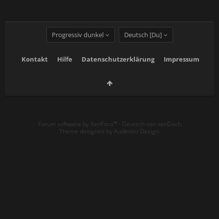
Progressiv dunkel
Deutsch [Du]
Kontakt
Hilfe
Datenschutzerklärung
Impressum
Forum software by XenForo™
-
Deutsch von xenDach
Theme designed by
Audentio Design
.