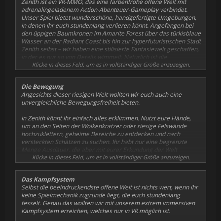
Zenith ist ein VR-MMO, das eine farbenfrohe offene Welt mit
adrenalingeladenem Action-Abenteuer-Gameplay verbindet.
Unser Spiel bietet wunderschöne, handgefertigte Umgebungen,
in denen ihr euch stundenlang verlieren könnt. Angefangen bei
den üppigen Baumkronen im Amarite Forest über das türkisblaue
Wasser an der Radiant Coast bis hin zur hyperfuturistischen Stadt
Zenith selbst – wir haben eine stilisierte Fantasiewelt geschaffen,
in der es nur so von Details wimmelt. Natürlich ist die
wunderschöne Landschaft nur ein Grund dafür, warum sich
Klicke in dieses Feld, um es in vollständiger Größe anzuzeigen.
Zenith wie eine lebendige Welt anfühlt. Wir haben auch viel Zeit in
die Hintergrundgeschichte investiert und die Umgebung mit
Die Bewegung
komplexen Details zum Leben erweckt.
Angesichts dieser riesigen Welt wollten wir euch auch eine
unvergleichliche Bewegungsfreiheit bieten.
Mehrere Generationen nach einem kataklysmischen Ereignis,
das nur als „The Fracture“ bekannt ist, werden die Spieler in eine
In Zenith könnt ihr einfach alles erklimmen. Nutzt eure Hände,
spannende Geschichte verwickelt und müssen gegen Menschen
um an den Seiten der Wolkenkratzer oder riesige Felswände
und Götter kämpfen, um zu verhindern, dass es erneut zur
hochzuklettern, geheime Bereiche zu entdecken und nach
Katastrophe kommt. Mit der Kraft von Essence, dem magischen
versteckten Schätzen zu suchen. Ihr habt nur eine begrenzte
Lebenselixier aller Lebewesen, werden Spieler beim
Menge Ausdauer, die aber mit eurer Erkundung der Welt
gemeinsamen Abenteuer immer mächtiger und begegnen dabei
zunimmt. Plant euren Aufstieg daher sorgfältig!
Klicke in dieses Feld, um es in vollständiger Größe anzuzeigen.
einer bunten Mischung aus Champions und Bösewichten.
Schwebt mit unserem Gleitsystem durch die Lüfte, um schnell
Das Kampfsystem
weit entfernte Gegenden der Karte zu erreichen, euch auf Feinde
Selbst die beeindruckendste offene Welt ist nichts wert, wenn ihr
zu stürzen oder einfach nur die Aussicht zu genießen.
keine Spielmechanik zugrunde liegt, die euch stundenlang
fesselt. Genau das wollten wir mit unserem extrem immersiven
Kampfsystem erreichen, welches nur in VR möglich ist.