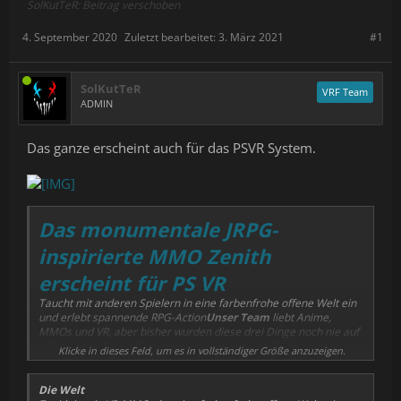
SolKutTeR: Beitrag verschoben
4. September 2020
Zuletzt bearbeitet:
3. März 2021
#1
SolKutTeR
VRF Team
ADMIN
Das ganze erscheint auch für das PSVR System.
Das monumentale JRPG-
inspirierte MMO Zenith
erscheint für PS VR
Taucht mit anderen Spielern in eine farbenfrohe offene Welt ein
und erlebt spannende RPG-Action
Unser Team
liebt Anime,
MMOs und VR, aber bisher wurden diese drei Dinge noch nie auf
zufriedenstellende Weise miteinander vereint. Wir haben
Zenith
Klicke in dieses Feld, um es in vollständiger Größe anzuzeigen.
entwickelt, weil es genau das Spiel ist, das wir spielen wollen, und
weil wir davon überzeugt sind, dass wir damit nicht alleine sind.
Die Welt