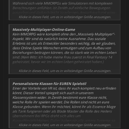
Während sich viele MMORPGs wie Simulatoren mit komplexen
Berechnungen anfühlen, ist Zenith auf einfache Bewegungen
ausgelegt und dadurch leicht zu erlernen. Anstatt euch mit einer
Million Formeln zu Schadenswerten vertraut machen zu müssen,
Klicke in dieses Feld, um es in vollständiger Größe anzuzeigen.
nutzt ihr in unserem Spiel intuitive Mechaniken wie Werfen,
Blocken und Ausweichen. Pariert die kalte Stahlklinge eures
Massively-Multiplayer-Online-Game
Gegners, lasst euren Stab wie ein Magier auf den Boden krachen
Kein MMORPG wäre komplett ohne den „Massively Multiplayer“-
und weicht sogar Pfeilen aus, indem ihr die Zeit verlangsamt.
Aspekt. Wir sind da natürlich keine Ausnahme. Das soziale
Erlebnis ist uns als Entwickler besonders wichtig, da wir glauben,
Die Beherrschung von Klinge und Magie in Zenith erfordert Zeit
dass Online-Spiele Menschen ermutigen und zum Aufbau von
und Übung, aber schon bald werdet ihr die perfekte Kombination
Beziehungen beitragen können, die so stark wie im echten Leben
aus Angriffen, Blocks und Zaubersprüchen gefunden haben, um
sind. (Kein Witz: Ich habe meine Frau zuerst in Final Fantasy 14
eine Vielzahl mächtiger Gegner zu bekämpfen, die euer Können
geheiratet, bevor wir im echten Leben geheiratet haben.)
auf die Probe stellen werden. Eure Ausdauer wird mit seltenen
und mächtigen Waffen und Fähigkeiten belohnt, die euch helfen,
Zenith bietet euch jede Menge Gruppeninhalte, darunter epische
Klicke in dieses Feld, um es in vollständiger Größe anzuzeigen.
den Gipfel der Macht zu erreichen.
Weltbosse, öffentliche Events und Dungeons. Besonders
anspruchsvolle Inhalte erfordern eine sorgfältige Koordination.
Personalisierte Klassen für EUREN Spielstil
Genau hier kommt unser Gildensystem ins Spiel. Gründet mit
Einer der Vorteile von VR ist, dass ihr euch komplett neu erfinden
Freunden eure eigene Gilde und macht euch einen Namen oder
könnt. Dieser Vorteil spiegelt sich auch in unserem
schließt euch einer bestehenden Gilde an, um die größten
Klassensystem wider. In Zenith bestimmt eure Klasse nicht,
Herausforderungen von Zenith zu meistern.
welche Rolle ihr spielen werdet. Die Rollen sind nicht an eure
Klasse gebunden. Wenn ihr möchtet, könnt ihr als Essence Mage
als Tank fungieren oder als Blade Master die Rolle des Heilers
übernehmen! Bei RPGs dreht sich alles um
Auswahlmöglichkeiten. Daher haben wir alle unsere Systeme so
entwickelt, dass sie Spaß machen und überraschende neue
Klicke in dieses Feld, um es in vollständiger Größe anzuzeigen.