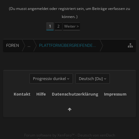
(Du musst angemeldet oder registriert sein, um Beiträge verfassen zu
können. )
1
2
Weiter >
FOREN
...
PLATTFORMÜBERGREIFENDE SPIELE
Progressiv dunkel
Deutsch [Du]
Kontakt
Hilfe
Datenschutzerklärung
Impressum
Forum software by XenForo™
-
Deutsch von xenDach