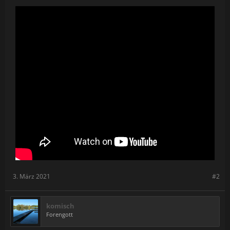
Kombinationen bieten, die zu jedem Spielstil passen.
Wir lieben MMORPGs und JRPGs so sehr, dass man es fast schon
als Obsession bezeichnen könnte. Die Arbeit an Zenith war für
uns alle wie ein wahr gewordener Traum. Wir fühlen uns geehrt,
dass wir diese Welt erschaffen durften und können es kaum
erwarten, dass ihr sie erkundet. Lasst uns in den Kommentaren
wissen, worauf ihr euch am meisten freut!
3. März 2021
#2
komisch
Forengott