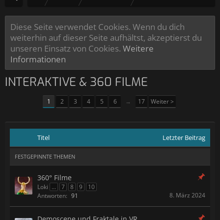
Diese Seite verwendet Cookies. Wenn du dich
weiterhin auf dieser Seite aufhältst, akzeptierst du
unseren Einsatz von Cookies.
Weitere
Informationen
INTERAKTIVE & 360 FILME
1
2
3
4
5
6
→
17
Weiter >
Titel
Letzter Beitrag
FESTGEPINNTE THEMEN
360° Filme
Loki
...
7
8
9
10
8. März 2024
Antworten:
91
Demoscene und Fraktale in VR