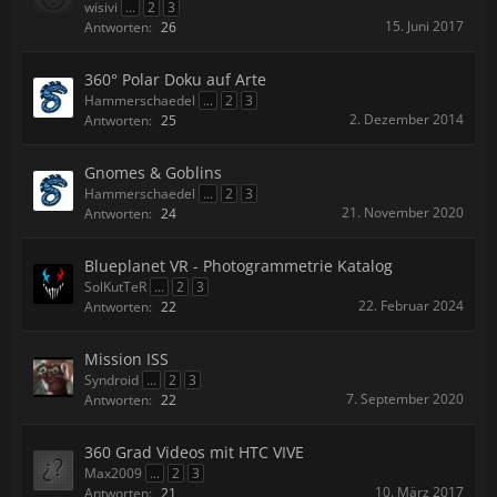
wisivi
...
2
3
15. Juni 2017
Antworten:
26
360° Polar Doku auf Arte
Hammerschaedel
...
2
3
2. Dezember 2014
Antworten:
25
Gnomes & Goblins
Hammerschaedel
...
2
3
21. November 2020
Antworten:
24
Blueplanet VR - Photogrammetrie Katalog
SolKutTeR
...
2
3
22. Februar 2024
Antworten:
22
Mission ISS
Syndroid
...
2
3
7. September 2020
Antworten:
22
360 Grad Videos mit HTC VIVE
Max2009
...
2
3
10. März 2017
Antworten:
21