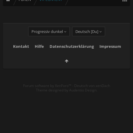
Progressiv dunkel
Deutsch [Du]
Kontakt
Hilfe
Datenschutzerklärung
Impressum
Forum software by XenForo™
-
Deutsch von xenDach
Theme designed by
Audentio Design
.