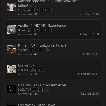
Kaleidoscope Virtual Reality Showcase -
Köln/Berlin
Christian
...
2
3
4
5
29. März 2016
Antworten:
46
Apollo 11 (HD) VR - Experience
Balmung
...
2
3
4
5
3. August 2020
Antworten:
45
Filme in VR - funktioniert das ?
axacuatl
...
2
3
4
5
13. Januar 2017
Antworten:
40
Everest VR
Marcus
...
2
3
4
15. Februar 2017
Antworten:
38
Das Star Trek Universum in VR
SolKutTeR
...
2
3
4
12. April 2020
Antworten:
36
Freediver - Triton Down