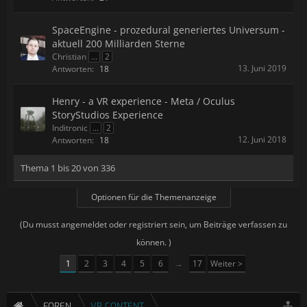
SpaceEngine - prozedural generiertes Universum -
aktuell 200 Milliarden Sterne
Christian
...
2
13. Juni 2019
Antworten:
18
Henry - a VR experience - Meta / Oculus
StoryStudios Experience
Inditronic
...
2
12. Juni 2018
Antworten:
18
Thema 1 bis 20 von 336
Optionen für die Themenanzeige
(Du musst angemeldet oder registriert sein, um Beiträge verfassen zu
können. )
1
2
3
4
5
6
→
17
Weiter >
FOREN
VR CONTENT