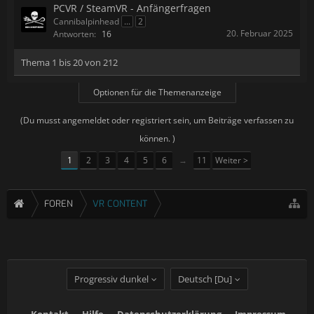
PCVR / SteamVR - Anfängerfragen
Cannibalpinhead
...
2
20. Februar 2025
Antworten:
16
Thema 1 bis 20 von 212
Optionen für die Themenanzeige
(Du musst angemeldet oder registriert sein, um Beiträge verfassen zu
können. )
1
2
3
4
5
6
→
11
Weiter >
FOREN
VR CONTENT
Progressiv dunkel
Deutsch [Du]
Kontakt
Hilfe
Datenschutzerklärung
Impressum