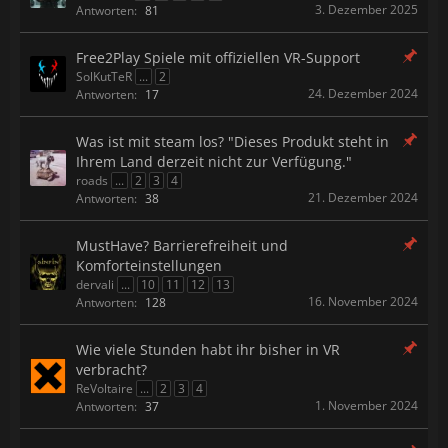
3. Dezember 2025
Antworten:
81
Free2Play Spiele mit offiziellen VR-Support
SolKutTeR
...
2
24. Dezember 2024
Antworten:
17
Was ist mit steam los? "Dieses Produkt steht in
Ihrem Land derzeit nicht zur Verfügung."
roads
...
2
3
4
21. Dezember 2024
Antworten:
38
MustHave? Barrierefreiheit und
Komforteinstellungen
dervali
...
10
11
12
13
16. November 2024
Antworten:
128
Wie viele Stunden habt ihr bisher in VR
verbracht?
ReVoltaire
...
2
3
4
1. November 2024
Antworten:
37