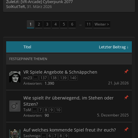
Zuletzt:
[VR-Arcade] Cyberpunk 2077
SolKutTeR
,
31. März 2026
1
2
3
4
5
6
→
11
Weiter >
Titel
Letzter Beitrag ↓
FESTGEPINNTE THEMEN
VR Spiele Angebote & Schnäppchen
nn23
...
137
138
139
140
21. Juli 2026
Antworten:
1.390
Wie spielt ihr überwiegend, im Stehen oder
Sitzen?
ToM
...
7
8
9
10
5. Dezember 2025
Antworten:
90
Auf welches kommende Spiel freut ihr euch?
Sashmigo
...
6
7
8
9