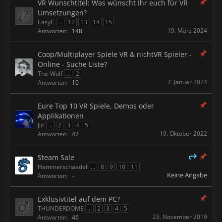
VR Wunschtitel: Was wünscht Ihr euch für VR
Umsetzungen?
EasyC
...
12
13
14
15
19. März 2024
Antworten:
148
Coop/Multiplayer Spiele VR & nichtVR Spieler -
Online - Suche Liste?
The-Wolf
...
2
2. Januar 2024
Antworten:
10
Eure Top 10 VR Spiele, Demos oder
Applikationen
Jiri
...
2
3
4
5
19. Oktober 2022
Antworten:
42
Steam Sale
Hammerschaedel
...
8
9
10
11
Keine Angabe
Antworten:
–
Exklusivtitel auf dem PC?
THUNDERDOME
...
2
3
4
5
23. November 2019
Antworten:
46