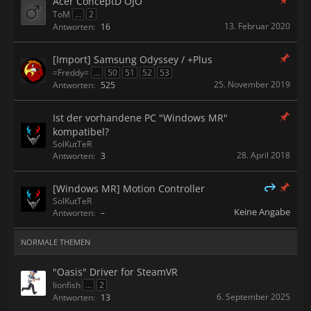
Acer ConceptD OJO
ToM
...
2
13. Februar 2020
Antworten:
16
[Import] Samsung Odyssey / +Plus
=Freddy=
...
50
51
52
53
25. November 2019
Antworten:
525
Ist der vorhandene PC "Windows MR"
kompatibel?
SolKutTeR
28. April 2018
Antworten:
3
[Windows MR] Motion Controller
SolKutTeR
Keine Angabe
Antworten:
–
NORMALE THEMEN
"Oasis" Driver for SteamVR
lionfish
...
2
6. September 2025
Antworten:
13