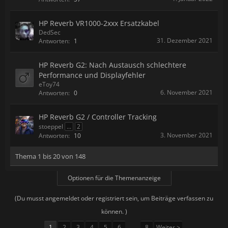
HP Reverb VR1000-2xxx Ersatzkabel
DedSec
31. Dezember 2021
Antworten:
1
HP Reverb G2: Nach Austausch schlechtere
Performance und Displayfehler
eToy74
6. November 2021
Antworten:
0
HP Reverb G2 / Controller Tracking
stoeppel
...
2
3. November 2021
Antworten:
10
Thema 1 bis 20 von 148
Optionen für die Themenanzeige
(Du musst angemeldet oder registriert sein, um Beiträge verfassen zu
können. )
1
2
3
4
5
6
→
8
Weiter >