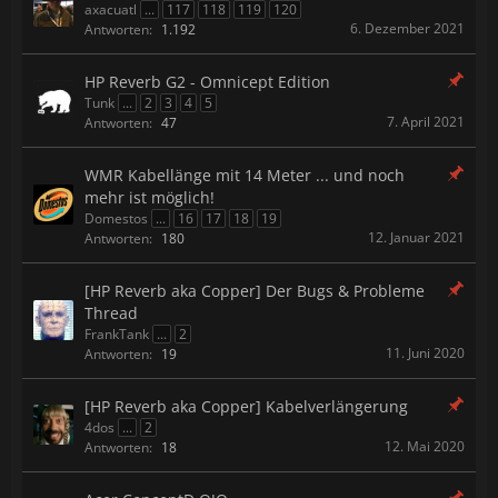
axacuatl
...
117
118
119
120
6. Dezember 2021
Antworten:
1.192
HP Reverb G2 - Omnicept Edition
Tunk
...
2
3
4
5
7. April 2021
Antworten:
47
WMR Kabellänge mit 14 Meter ... und noch
mehr ist möglich!
Domestos
...
16
17
18
19
12. Januar 2021
Antworten:
180
[HP Reverb aka Copper] Der Bugs & Probleme
Thread
FrankTank
...
2
11. Juni 2020
Antworten:
19
[HP Reverb aka Copper] Kabelverlängerung
4dos
...
2
12. Mai 2020
Antworten:
18