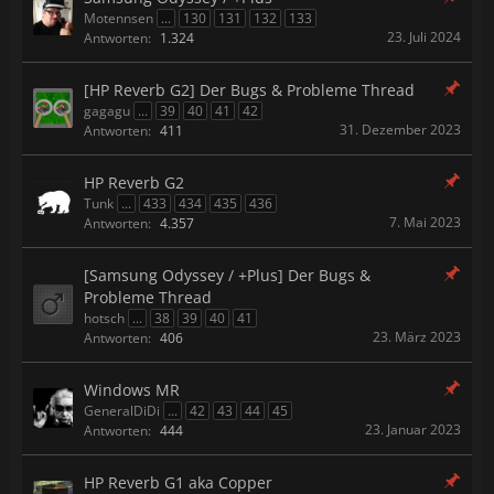
Motennsen
...
130
131
132
133
23. Juli 2024
Antworten:
1.324
[HP Reverb G2] Der Bugs & Probleme Thread
gagagu
...
39
40
41
42
31. Dezember 2023
Antworten:
411
HP Reverb G2
Tunk
...
433
434
435
436
7. Mai 2023
Antworten:
4.357
[Samsung Odyssey / +Plus] Der Bugs &
Probleme Thread
hotsch
...
38
39
40
41
23. März 2023
Antworten:
406
Windows MR
GeneralDiDi
...
42
43
44
45
23. Januar 2023
Antworten:
444
HP Reverb G1 aka Copper