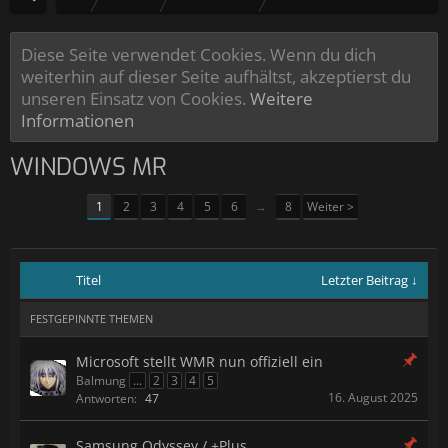
Diese Seite verwendet Cookies. Wenn du dich
weiterhin auf dieser Seite aufhältst, akzeptierst du
unseren Einsatz von Cookies.
Weitere
Informationen
WINDOWS MR
1
2
3
4
5
6
→
8
Weiter >
Titel
Letzter Beitrag ↓
FESTGEPINNTE THEMEN
Microsoft stellt WMR nun offiziell ein
Balmung
...
2
3
4
5
16. August 2025
Antworten:
47
Samsung Odyssey / +Plus