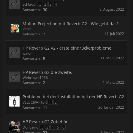
schladdi
...
2
3
4
9. August 2022
Antworten:
30
Motion Projection mit Reverb G2 - Wie geht das?
Varix
11. Juli 2022
Antworten:
7
HP Reverb G2 V2 - erste eindrücke/probleme
waldi
11. März 2022
Antworten:
9
HP Reverb G2 die zweite.
Webclown1966
4. März 2022
Antworten:
2
Probleme bei der Installation bei der HP Reverb G2
VEL0CIRAPT0R
...
2
30. Januar 2022
Antworten:
11
HP Reverb G2 Zubehör
DonCarlo
...
3
4
5
6
1. Januar 2022
Antworten:
57