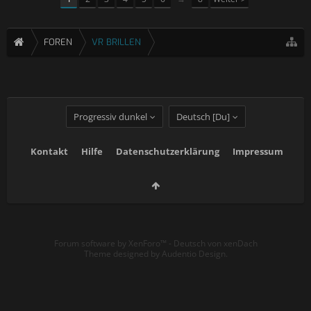
FOREN
VR BRILLEN
Progressiv dunkel
Deutsch [Du]
Kontakt
Hilfe
Datenschutzerklärung
Impressum
Forum software by XenForo™
-
Deutsch von xenDach
Theme designed by
Audentio Design
.