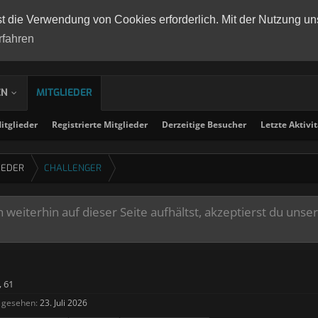
st die Verwendung von Cookies erforderlich. Mit der Nutzung un
rfahren
EN
MITGLIEDER
tglieder
Registrierte Mitglieder
Derzeitige Besucher
Letzte Aktivi
IEDER
CHALLENGER
weiterhin auf dieser Seite aufhältst, akzeptierst du unse
, 61
t gesehen:
23. Juli 2026