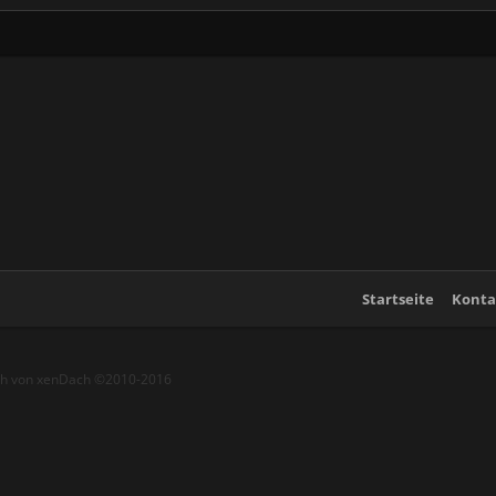
Startseite
Konta
ch von xenDach
©2010-2016