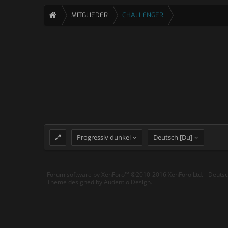
MITGLIEDER
CHALLENGER
Progressiv dunkel
Deutsch [Du]
Forum software by XenForo™
©2010-2016 XenForo Ltd.
-
Deuts
Theme designed by
Audentio Design
.