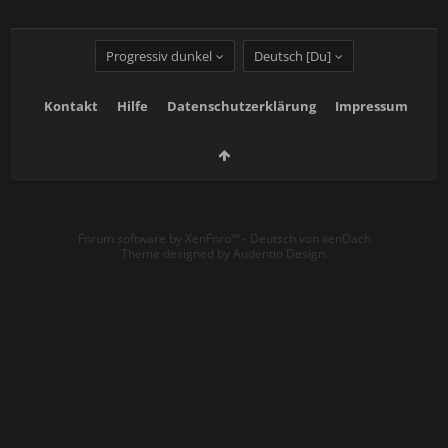
Progressiv dunkel
Deutsch [Du]
Kontakt
Hilfe
Datenschutzerklärung
Impressum
Forum software by XenForo™
-
Deutsch von xenDach
Theme designed by
Audentio Design
.