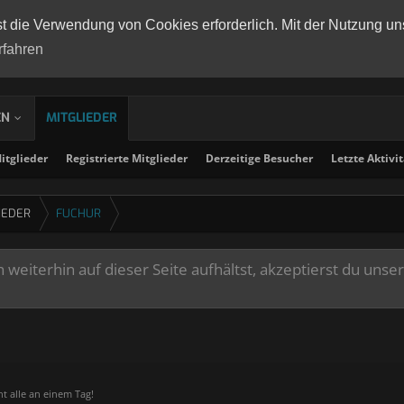
st die Verwendung von Cookies erforderlich. Mit der Nutzung un
rfahren
EN
MITGLIEDER
tglieder
Registrierte Mitglieder
Derzeitige Besucher
Letzte Aktivi
IEDER
FUCHUR
weiterhin auf dieser Seite aufhältst, akzeptierst du unse
ht alle an einem Tag!