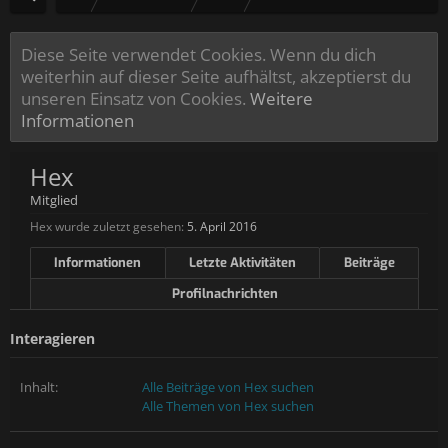
Diese Seite verwendet Cookies. Wenn du dich
weiterhin auf dieser Seite aufhältst, akzeptierst du
unseren Einsatz von Cookies.
Weitere
Informationen
Hex
Mitglied
Hex wurde zuletzt gesehen:
5. April 2016
Informationen
Letzte Aktivitäten
Beiträge
Profilnachrichten
Interagieren
Inhalt:
Alle Beiträge von Hex suchen
Alle Themen von Hex suchen