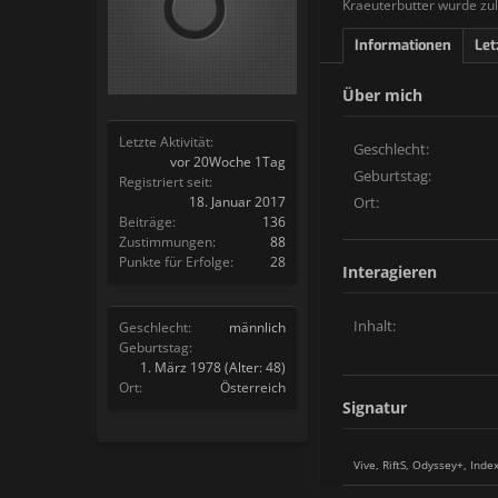
Kraeuterbutter wurde zul
Informationen
Let
Über mich
Letzte Aktivität:
Geschlecht:
vor 20Woche 1Tag
Geburtstag:
Registriert seit:
18. Januar 2017
Ort:
Beiträge:
136
Zustimmungen:
88
Punkte für Erfolge:
28
Interagieren
Inhalt:
Geschlecht:
männlich
Geburtstag:
1. März 1978
(Alter: 48)
Ort:
Österreich
Signatur
Vive, RiftS, Odyssey+, Ind