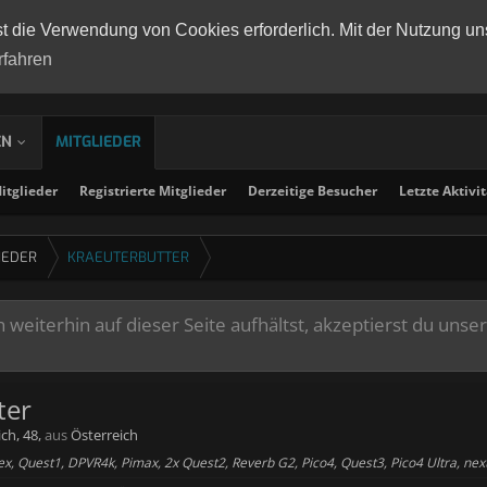
st die Verwendung von Cookies erforderlich. Mit der Nutzung un
rfahren
EN
MITGLIEDER
tglieder
Registrierte Mitglieder
Derzeitige Besucher
Letzte Aktivi
IEDER
KRAEUTERBUTTER
weiterhin auf dieser Seite aufhältst, akzeptierst du unse
ter
ich, 48,
aus
Österreich
dex, Quest1, DPVR4k, Pimax, 2x Quest2, Reverb G2, Pico4, Quest3, Pico4 Ultra, ne