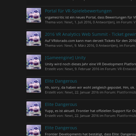
Portal für VR-Spielebewertungen
vrgamecritic ist ein neues Portal, dass Bewertungen für
Thema von:
Newt
,
1. Juli 2016
, 0 Antwort(en), im Forum:
V
2016 VR Analytics Web Summit - Ticket gew
Auf VRdorado.com kann man derzeit Tickets für den 2016 
Thema von:
Newt
,
9. März 2016
, 0 Antwort(en), im Forum
[Gameengine] Unity
Unity wird noch dieses Jahr eine VR Development Platform
Erstellt von:
Newt
,
9. Februar 2016
im Forum:
VR-Entwickl
Elite Dangerous
Ah, sorry, da haben wir wohl zeitgleich gepostet. Hm, ok.
Erstellt von:
Newt
,
22. Januar 2016
im Forum:
Plattformüb
Elite Dangerous
Yupp, es ist aktuell. Frontier hat offiziellen Support für 
Erstellt von:
Newt
,
22. Januar 2016
im Forum:
Plattformüb
Elite Dangerous
Frontier Developments hat bestätigt, dass Elite: Dangerous