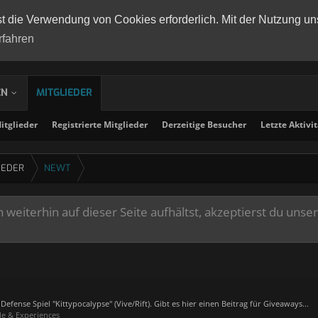
st die Verwendung von Cookies erforderlich. Mit der Nutzung un
rfahren
EN
MITGLIEDER
tglieder
Registrierte Mitglieder
Derzeitige Besucher
Letzte Aktivi
IEDER
NEWT
weiterhin auf dieser Seite aufhältst, akzeptierst du unse
efense Spiel "Kittypocalypse" (Vive/Rift). Gibt es hier einen Beitrag für Giveaways...
le & Experiences