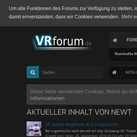
Um alle Funktionen des Forums zur Verfügung zu stellen, i
damit einverstanden, dass wir Cookies verwenden.
Mehr e
FOR
Namhafte Mi
MITGL
Diese Seite verwendet Cookies. Wenn du dich 
Informationen
AKTUELLER INHALT VON NEWT
VR Spiele Angebote & Schnäppchen
Bei vrgamecritic läuft derzeit ein Key Giveaway für Tower D
Erstellt von:
Newt
,
26. September 2016
im Forum:
VR Spie