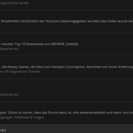
ergreifende Spiele
 Einzelheiten hinsichtlich der HoloLens bekanntgegeben worden (das Video wurde leid
die neusten Top 10 Downloads von WEARVR. [media]
 Experiences
. Northway Games, die Devs von Fantastic Contraption, berichten von ihren Erfahrun
um:
VR Allgemeine Themen
 Experiences
el. Schön zu hören, dass das Forum aktiv ist, sich weiterentwickelt und mehr und me
igungen, Feedback & Fragen
hen