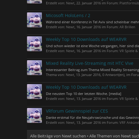
Erstellt von:
Newt
,
22. Januar 2016
im Forum:
Plattformüb
Micosoft HoloLens / 2
Während einer Konferenz in Tel Aviv sind scheinbar mehr
Erstellt von:
Newt
,
16. Januar 2016
im Forum:
AR Brillen
Weekly Top 10 Downloads auf WEARVR
Und schon wieder ist eine Woche vergangen, hier sind 
Erstellt von:
Newt
,
16. Januar 2016
im Forum:
VR Spiele &
Mixed Reality Live-Streaming mit HTC Vive
Interessanter Beitrag zum Thema Mixed Reality Streaming
Thema von:
Newt
,
13. Januar 2016
, 0 Antwort(en), im For
Weekly Top 10 Downloads auf WEARVR
Die neusten Top 10 der letzten Woche. [media]
Erstellt von:
Newt
,
13. Januar 2016
im Forum:
VR Spiele &
VRforum Gewinnspiel zur CES
Danke erstmal für die Neujahrswünsche und das Gewinnspi
Erstellt von:
Newt
,
13. Januar 2016
im Forum:
VRF Ankünd
Alle Beiträge von Newt suchen
Alle Themen von Newt suc