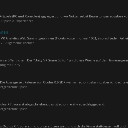
 VR-Spiele (PC und Konsolen) aggregiert und wo Nutzer selbst Bewertungen abgeben kön
R Spiele & Experiences
innen
VR Analytics Web Summit gewinnen (Tickets kosten normal 100$, also auf jeden Fall ei
:
VR Allgemeine Themen
 veröffentlichen. Der "Unity VR Scene Editor" wird diese Woche auf dem firmeneigene
ung mit Unity
 Die Aussage seit Release von Oculus 0.6 SDK war mir schon bekannt, aber ich dachte e
ergreifende Spiele
Oculus Rift vorerst abgeschrieben, das ist schon relativ ausschlaggebend.
ergreifende Spiele
 Oculus Rift vorerst nicht unterstützen wird und sich die Firma stattdessen voll und..