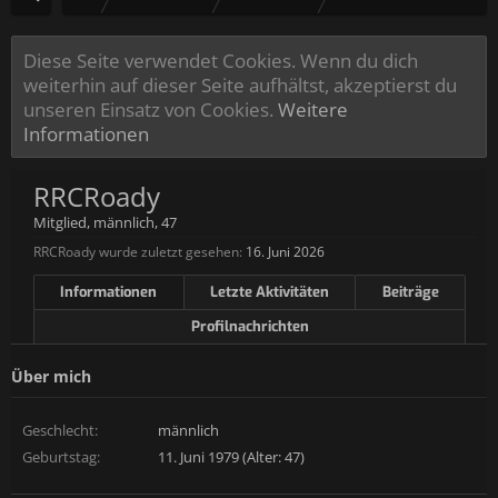
Diese Seite verwendet Cookies. Wenn du dich
weiterhin auf dieser Seite aufhältst, akzeptierst du
unseren Einsatz von Cookies.
Weitere
Informationen
RRCRoady
Mitglied
, männlich, 47
RRCRoady wurde zuletzt gesehen:
16. Juni 2026
Informationen
Letzte Aktivitäten
Beiträge
Profilnachrichten
Über mich
Geschlecht:
männlich
Geburtstag:
11. Juni 1979 (Alter: 47)