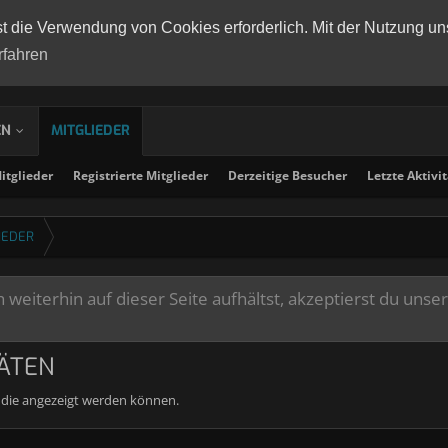
st die Verwendung von Cookies erforderlich. Mit der Nutzung un
rfahren
EN
MITGLIEDER
tglieder
Registrierte Mitglieder
Derzeitige Besucher
Letzte Aktivi
IEDER
weiterhin auf dieser Seite aufhältst, akzeptierst du unse
TÄTEN
, die angezeigt werden können.