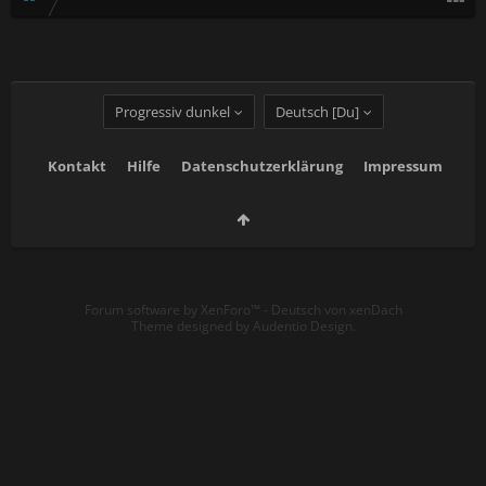
Progressiv dunkel
Deutsch [Du]
Kontakt
Hilfe
Datenschutzerklärung
Impressum
Forum software by XenForo™
-
Deutsch von xenDach
Theme designed by
Audentio Design
.