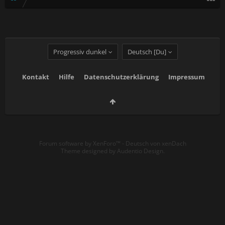
Progressiv dunkel
Deutsch [Du]
Kontakt
Hilfe
Datenschutzerklärung
Impressum
Forum software by XenForo™
-
Deutsch von xenDach
Theme designed by
Audentio Design
.