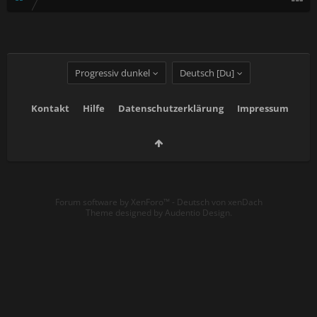
Progressiv dunkel
Deutsch [Du]
Kontakt
Hilfe
Datenschutzerklärung
Impressum
Forum software by XenForo™
-
Deutsch von xenDach
Theme designed by
Audentio Design
.