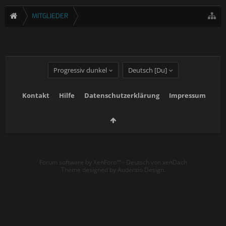
MITGLIEDER
Progressiv dunkel
Deutsch [Du]
Kontakt
Hilfe
Datenschutzerklärung
Impressum
Forum software by XenForo™
-
Deutsch von xenDach
Theme designed by
Audentio Design
.