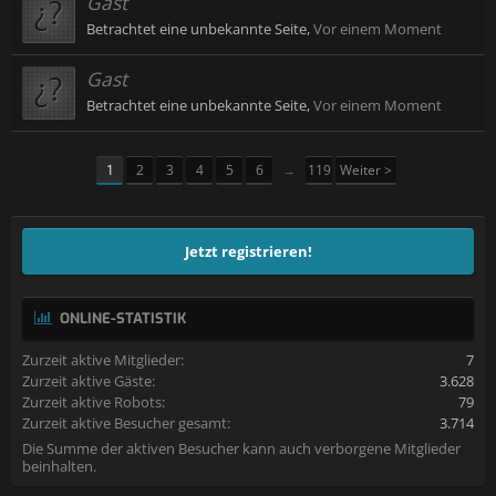
Gast
Betrachtet eine unbekannte Seite,
Vor einem Moment
Gast
Betrachtet eine unbekannte Seite,
Vor einem Moment
1
2
3
4
5
6
→
119
Weiter >
Jetzt registrieren!
ONLINE-STATISTIK
Zurzeit aktive Mitglieder:
7
Zurzeit aktive Gäste:
3.628
Zurzeit aktive Robots:
79
Zurzeit aktive Besucher gesamt:
3.714
Die Summe der aktiven Besucher kann auch verborgene Mitglieder
beinhalten.