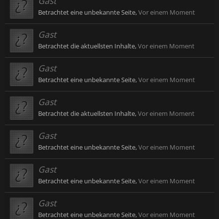
Gast
Betrachtet eine unbekannte Seite,
Vor einem Moment
Gast
Betrachtet die aktuellsten Inhalte,
Vor einem Moment
Gast
Betrachtet eine unbekannte Seite,
Vor einem Moment
Gast
Betrachtet die aktuellsten Inhalte,
Vor einem Moment
Gast
Betrachtet eine unbekannte Seite,
Vor einem Moment
Gast
Betrachtet eine unbekannte Seite,
Vor einem Moment
Gast
Betrachtet eine unbekannte Seite,
Vor einem Moment