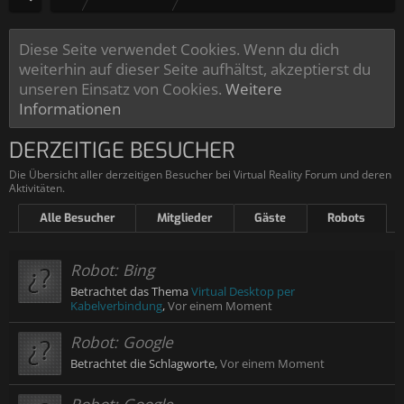
Diese Seite verwendet Cookies. Wenn du dich
weiterhin auf dieser Seite aufhältst, akzeptierst du
unseren Einsatz von Cookies.
Weitere
Informationen
DERZEITIGE BESUCHER
Die Übersicht aller derzeitigen Besucher bei Virtual Reality Forum und deren
Aktivitäten.
Alle Besucher
Mitglieder
Gäste
Robots
Robot:
Bing
Betrachtet das Thema
Virtual Desktop per
Kabelverbindung
,
Vor einem Moment
Robot:
Google
Betrachtet die Schlagworte,
Vor einem Moment