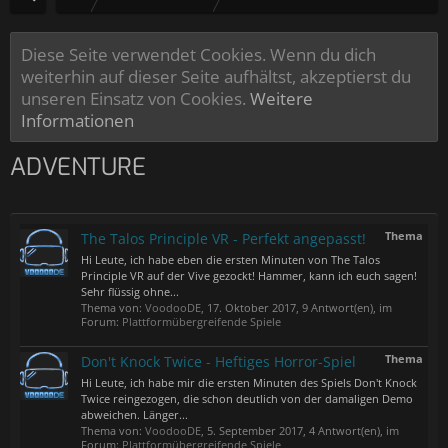
Diese Seite verwendet Cookies. Wenn du dich
weiterhin auf dieser Seite aufhältst, akzeptierst du
unseren Einsatz von Cookies.
Weitere
Informationen
ADVENTURE
Thema
The Talos Principle VR - Perfekt angepasst!
Hi Leute, ich habe eben die ersten Minuten von The Talos
Principle VR auf der Vive gezockt! Hammer, kann ich euch sagen!
Sehr flüssig ohne...
Thema von:
VoodooDE
,
17. Oktober 2017
, 9 Antwort(en), im
Forum:
Plattformübergreifende Spiele
Thema
Don't Knock Twice - Heftiges Horror-Spiel
Hi Leute, ich habe mir die ersten Minuten des Spiels Don't Knock
Twice reingezogen, die schon deutlich von der damaligen Demo
abweichen. Länger...
Thema von:
VoodooDE
,
5. September 2017
, 4 Antwort(en), im
Forum:
Plattformübergreifende Spiele