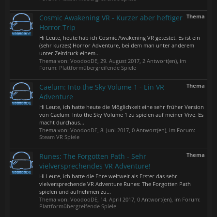
Thema
Cosmic Awakening VR - Kurzer aber heftiger
Horror Trip
Hi Leute, heute hab ich Cosmic Awakening VR getestet. Es ist ein
(sehr kurzes) Horror Adventure, bei dem man unter anderem
unter Zeitdruck einem...
Thema von:
VoodooDE
,
29. August 2017
, 2 Antwort(en), im
Forum:
Plattformübergreifende Spiele
Thema
Caelum: Into the Sky Volume 1 - Ein VR
Adventure
Hi Leute, ich hatte heute die Möglichkeit eine sehr früher Version
von Caelum: Into the Sky Volume 1 zu spielen auf meiner Vive. Es
macht durchaus...
Thema von:
VoodooDE
,
8. Juni 2017
, 0 Antwort(en), im Forum:
Steam VR Spiele
Thema
Runes: The Forgotten Path - Sehr
vielversprechendes VR Adventure!
Hi Leute, ich hatte die Ehre weltweit als Erster das sehr
vielversprechende VR Adventure Runes: The Forgotten Path
spielen und aufnehmen zu...
Thema von:
VoodooDE
,
14. April 2017
, 0 Antwort(en), im Forum:
Plattformübergreifende Spiele