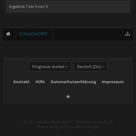
Ergebnis 1 bis 5 von 5
SCHLAGWORTE
Progressiv dunkel
Deutsch [Du]
Kontakt
Hilfe
Datenschutzerklärung
Impressum
Forum software by XenForo™
-
Deutsch von xenDach
Theme designed by
Audentio Design
.