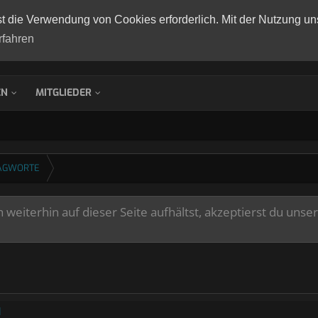
st die Verwendung von Cookies erforderlich. Mit der Nutzung un
rfahren
EN
MITGLIEDER
AGWORTE
weiterhin auf dieser Seite aufhältst, akzeptierst du unse
l