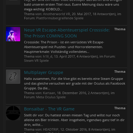
bald unseren ersten Titel raus. Euere Meinung dazu wäre uns
mega wichtig: KOBOLD...
Thema von:
Anotherworld VR
,
20. Mai 2017
, 18 Antwort(en), im
Forum:
Plattformübergreifende Spiele
Thema
Neue VR Escape-Abenteuerspiel Crossside:
The Prison COMING SOON
Crossside: The Prison - ist ein verrücktes VR Escape-
Abenteuerspiel mit Puzzles- und Horrorelementen.
Hauptmerkmale: Vollständig vollendetes...
Thema von:
h1ll_d
,
13. April 2017
, 4 Antwort(en), im Forum:
Steam VR Spiele
Thema
Multiplayer Gruppe
Hallo zusammen, Für die Vive gibt es bereits eine Steam Gruppe
und das gleiche versuchen wir grade mit der Oculus als Facebook
Gruppe. Da die...
Thema von:
Kartaan
,
18. Dezember 2016
, 2 Antwort(en), im
Forum:
Meta Oculus Spiele
Thema
Bonsaibar - The VR Game
Stellt dir vor: Du hattest einen miesen Tag und willst nur noch
alleine ein Bier trinken. Aber insgeheim, irgendwo ganz tief in dir
drin, willst...
Thema von:
HEADTRIP
,
12. Oktober 2016
, 8 Antwort(en), im