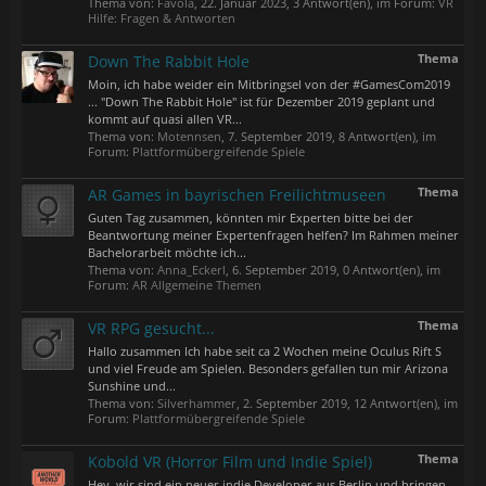
Thema von:
Favola
,
22. Januar 2023
, 3 Antwort(en), im Forum:
VR
Hilfe: Fragen & Antworten
Thema
Down The Rabbit Hole
Moin, ich habe weider ein Mitbringsel von der #GamesCom2019
... "Down The Rabbit Hole" ist für Dezember 2019 geplant und
kommt auf quasi allen VR...
Thema von:
Motennsen
,
7. September 2019
, 8 Antwort(en), im
Forum:
Plattformübergreifende Spiele
Thema
AR Games in bayrischen Freilichtmuseen
Guten Tag zusammen, könnten mir Experten bitte bei der
Beantwortung meiner Expertenfragen helfen? Im Rahmen meiner
Bachelorarbeit möchte ich...
Thema von:
Anna_Eckerl
,
6. September 2019
, 0 Antwort(en), im
Forum:
AR Allgemeine Themen
Thema
VR RPG gesucht...
Hallo zusammen Ich habe seit ca 2 Wochen meine Oculus Rift S
und viel Freude am Spielen. Besonders gefallen tun mir Arizona
Sunshine und...
Thema von:
Silverhammer
,
2. September 2019
, 12 Antwort(en), im
Forum:
Plattformübergreifende Spiele
Thema
Kobold VR (Horror Film und Indie Spiel)
Hey, wir sind ein neuer indie Developer aus Berlin und bringen