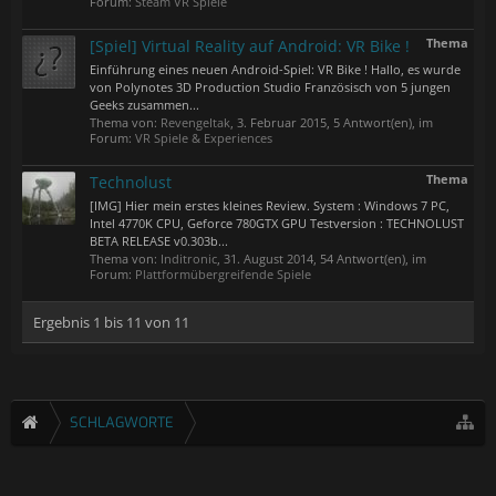
Forum:
Steam VR Spiele
Thema
[Spiel] Virtual Reality auf Android: VR Bike !
Einführung eines neuen Android-Spiel: VR Bike ! Hallo, es wurde
von Polynotes 3D Production Studio Französisch von 5 jungen
Geeks zusammen...
Thema von:
RevengeItak
,
3. Februar 2015
, 5 Antwort(en), im
Forum:
VR Spiele & Experiences
Thema
Technolust
[IMG] Hier mein erstes kleines Review. System : Windows 7 PC,
Intel 4770K CPU, Geforce 780GTX GPU Testversion : TECHNOLUST
BETA RELEASE v0.303b...
Thema von:
Inditronic
,
31. August 2014
, 54 Antwort(en), im
Forum:
Plattformübergreifende Spiele
Ergebnis 1 bis 11 von 11
SCHLAGWORTE