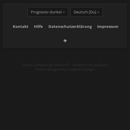
Progressiv dunkel
Deutsch [Du]
Kontakt
Hilfe
Datenschutzerklärung
Impressum
Forum software by XenForo™
-
Deutsch von xenDach
Theme designed by
Audentio Design
.