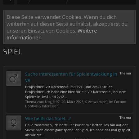
Diese Seite verwendet Cookies. Wenn du dich
weiterhin auf dieser Seite aufhältst, akzeptierst du
unseren Einsatz von Cookies.
Weitere
Informationen
SPIEL
Thema
Suche Interessenten für Spielentwicklung in
VR
Projektidee: VR-Kartenspiel mit 1vs1 und 2vs2 Duellen
Projektidee: Ich habe eine Idee für ein VR-Kartenspiel, bei dem
Spieler in 1vs1 und 2vs2...
Thema von:
Utq_Er97
,
20. März 2025
, 0 Antwort(en), im Forum:
Hobbys & Interessen
Thema
Wie heißt das Spiel...?
Hallo zusammen, ich hoffe, ihr könnt mir helfen. Ich bin auf der
Suche nach einem ganz speziellen Spiel. Ich habe das mal gespielt,
als wir die...