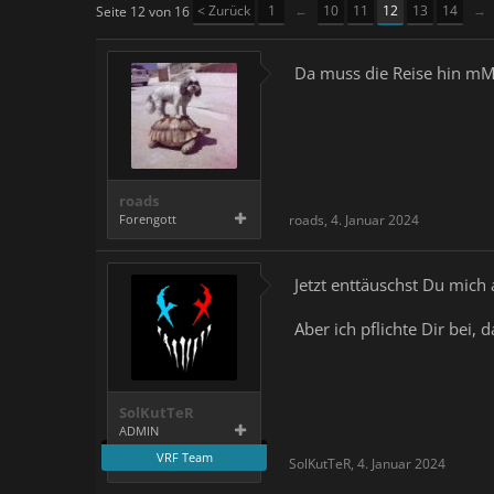
< Zurück
1
←
10
11
12
13
14
→
Seite 12 von 16
Da muss die Reise hin mM
roads
Forengott
roads
,
4. Januar 2024
Jetzt enttäuschst Du mich
Aber ich pflichte Dir bei,
SolKutTeR
ADMIN
VRF Team
SolKutTeR
,
4. Januar 2024