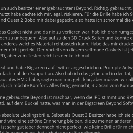
un auch besitzer einer (gebrauchten) Beyond. Richtig, gebraucht.
nutzt habe dachte ich mir, egal, riskieren. Für die Brille habe i
nd Quest 2 Bobo mit dabei gepackt, also hatte ich schonmal die A
das Gasket nicht und da nix zu verlieren war, hab ich dran rumges
och zu unbequem. Also auf zu den 3D Druck Seiten und konnte e
anderes weiches Material reinbasteln kann. Habe das mir druck
r nicht perfekt. Der Vorteil von diesem selfmade Gaskets ist j
IPD, aber zum Testen reicht es denke ich mal.
Deal und habe Bigscreen auf Twitter angeschrieben. Prompte Antwor
ach mal den Support an. Also hab ich das getan und in der Tat, ob
ebrauchtes HMD habe, sagte man mir, geht klar, aber müssen wir
egal, ich möchte Komfort. Alles fertig gemacht, 3D Scan vom Kump
ine gebrauchte Beyond ist machbar, wenn die IPD stimmt und 999€
td. auf dem Buckel hatte, was man in der Bigscreen Beyond Soft
bsolute Lieblingsbrille. Selbst als Quest 3 Besitzer habe ich sie d
 und wird eine schöne Erinnerung bleiben, die zu meinen andere
 ist sehr gut (aber dennoch nicht perfekt, wie keine Brille für mic
rille haben muss, hat sich das gewaltig geändert: