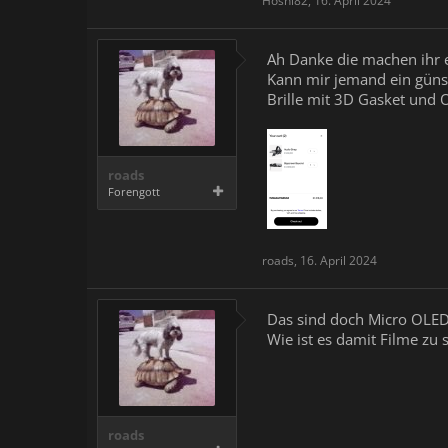
Hoshi82
,
16. April 2024
Ah Danke die machen ihr e
Kann mir jemand ein günst
Brille mit 3D Gasket und
roads
Forengott
roads
,
16. April 2024
Das sind doch Micro OLED 
Wie ist es damit Filme zu
roads