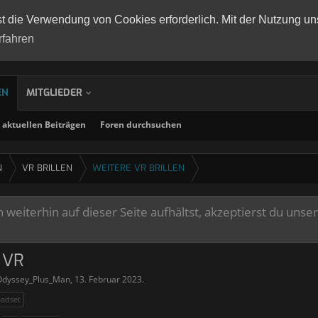
st die Verwendung von Cookies erforderlich. Mit der Nutzung un
rfahren
EN
MITGLIEDER
aktuellen Beiträgen
Foren durchsuchen
N
VR BRILLEN
WEITERE VR BRILLEN
weiterhin auf dieser Seite aufhältst, akzeptierst du unse
 VR
Odyssey_Plus_Man
,
13. Februar 2023
.
eadset