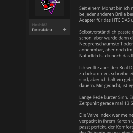
Seit einem Monat bin ich n
be jeder anderen Brille be
Adapter für das HTC DAS u
Hoshi82
Forenaktivist
Selbstverständlich passte 
schon, aber wurde dann d
Neoprenschaumstoff oder 
annehmbar, aber noch imme
Natürlich ist da noch das 
Ich wollte aber den Real 
zu bekommen, schreibe einf
sind, aber ich halt ein g
dauern. Mir gedacht, ist 
Lange Rede kurzer Sinn. E
Zeitpunkt gerade mal 13 S
Die Valve Index war meine a
verpackt in ihrem Karton
passt perfekt, der Komfort
der Reihenfolge was eine B