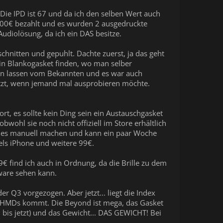
 Die IPD ist 67 und da ich den selben Wert auch
ch 900€ bezahlt und es wurden 2 ausgedruckte
udiolösung, da ich ein DAS besitze.
chnitten und gepuhlt. Dachte zuerst, ja das geht
in Blankogasket finden, wo man selber
en lassen vom Bekannten und es war auch
etzt, wenn jemand mal ausprobieren möchte.
t, es sollte kein Ding sein ein Austauschgasket
wohl sie noch nicht offiziell im Store erhältlich
 alles manuell machen und kann ein paar Woche
els iPhone und weitere 99€.
 find ich auch in Ordnung, da die Brille zu dem
ware sehen kann.
er Q3 vorgezogen. Aber jetzt... liegt die Index
n HMDs kommt. Die Beyond ist mega, das Gasket
h bis jetzt) und das Gewicht... DAS GEWICHT! Bei