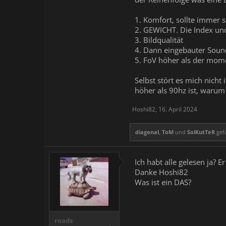
1. Komfort, sollte immer s
2. GEWICHT. Die Index und
3. Bildqualität
4. Dann eingebauter Sou
5. FoV höher als der mom
Selbst stört es mich nich
höher als 90hz ist, warum
Hoshi82
,
16. April 2024
diagonal
,
ToM
und
SolKutTeR
gefä
Ich habt alle gelesen ja? 
Danke Hoshi82
Was ist ein DAS?
roads