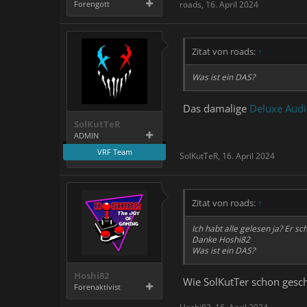
Forengott
roads
,
16. April 2024
Zitat von roads:
↑
Was ist ein DAS?
Das damalige
Deluxe Audi
SolKutTeR
ADMIN
VRF Team
SolKutTeR
,
16. April 2024
Zitat von roads:
↑
Ich habt alle gelesen ja? Er s
Danke Hoshi82
Was ist ein DAS?
Hoshi82
Wie SolKutTer schon gesc
Forenaktivist