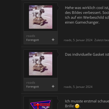
Hehe was wirklich cool ist
des Bildes verbessert. Soc
ich auf ein Werbeschild sc
einen Gamechanger.
roads
Forengott
roads
,
5. Januar 2024
Zuletzt be
Das individuelle Gasket is
roads
Forengott
roads
,
5. Januar 2024
Ich musste erstmal schaue
Brille
.