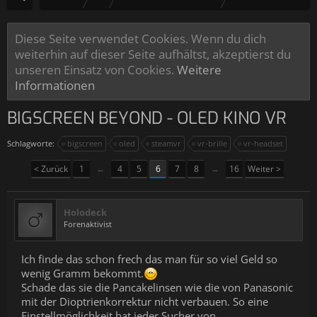
Diese Seite verwendet Cookies. Wenn du dich
weiterhin auf dieser Seite aufhältst, akzeptierst du
unseren Einsatz von Cookies.
Weitere
Informationen
BIGSCREEN BEYOND - OLED KINO VR
Schlagworte:
bigscreen
oled
steamvr
vr-brille
vr-headset
< Zurück
1
←
4
5
6
7
8
→
16
Weiter >
Holodeck
Forenaktivist
Ich finde das schon frech das man für so viel Geld so
wenig Gramm bekommt.
Schade das sie die Pancakelinsen wie die von Panasonic
mit der Dioptrienkorrektur nicht verbauen. So eine
Einstellmöglichkeit hat jeder Sucher von