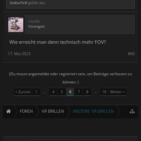
SolKutTeR
gefällt das.
roads
Forengott
Wie erreicht man denn technisch mehr FOV?
17. Mai 2023
#60
(Du musst angemeldet oder registriert sein, um Beiträge verfassen zu
können. )
< Zurück
1
←
4
5
6
7
8
→
16
Weiter >
FOREN
VR BRILLEN
WEITERE VR BRILLEN