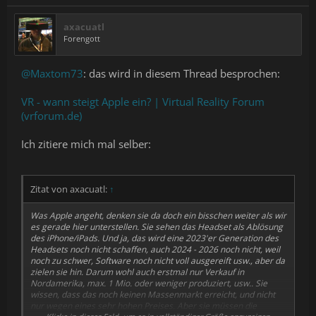
axacuatl
Forengott
@Maxtom73
: das wird in diesem Thread besprochen:
VR - wann steigt Apple ein? | Virtual Reality Forum
(vrforum.de)
Ich zitiere mich mal selber:
Zitat von axacuatl:
↑
Was Apple angeht, denken sie da doch ein bisschen weiter als wir
es gerade hier unterstellen. Sie sehen das Headset als Ablösung
des iPhone/iPads. Und ja, das wird eine 2023'er Generation des
Headsets noch nicht schaffen, auch 2024 - 2026 noch nicht, weil
noch zu schwer, Software noch nicht voll ausgereift usw., aber da
zielen sie hin. Darum wohl auch erstmal nur Verkauf in
Nordamerika, max. 1 Mio. oder weniger produziert, usw.. Sie
wissen, dass das noch keinen Massenmarkt erreicht, und nicht
nur wegen eines sehr hohen Preises. Aber sie müssen die