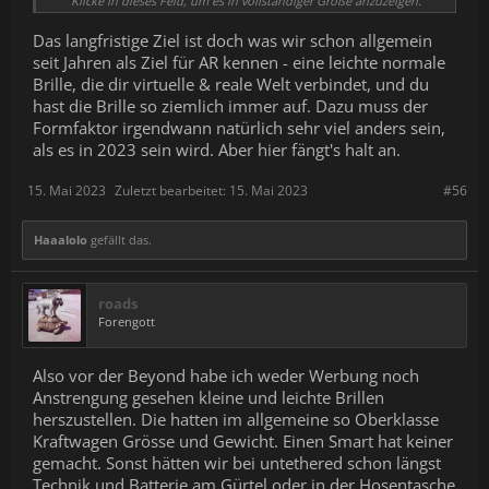
Schritte dorthin machen, und das gesamte Okösystem aufbauen
Klicke in dieses Feld, um es in vollständiger Größe anzuzeigen.
mit Drittapplikation. Sie könnten noch 5 Jahre warten, bis es
komplett rund ist, und alles in Sachen Software mit strengen
Das langfristige Ziel ist doch was wir schon allgemein
NDA's machen, aber die Hinweise waren ja eher, dass sie das
seit Jahren als Ziel für AR kennen - eine leichte normale
dieses Mal anders machen wollen.
Brille, die dir virtuelle & reale Welt verbindet, und du
Aber solange es nicht offiziell angekündigt ist. ist es nicht
hast die Brille so ziemlich immer auf. Dazu muss der
angekündigt, ist schon klar. Wir haben schon ein paar Runden
gedreht in dieser Art.
Formfaktor irgendwann natürlich sehr viel anders sein,
als es in 2023 sein wird. Aber hier fängt's halt an.
15. Mai 2023
Zuletzt bearbeitet:
15. Mai 2023
#56
Haaalolo
gefällt das.
roads
Forengott
Also vor der Beyond habe ich weder Werbung noch
Anstrengung gesehen kleine und leichte Brillen
herszustellen. Die hatten im allgemeine so Oberklasse
Kraftwagen Grösse und Gewicht. Einen Smart hat keiner
gemacht. Sonst hätten wir bei untethered schon längst
Technik und Batterie am Gürtel oder in der Hosentasche