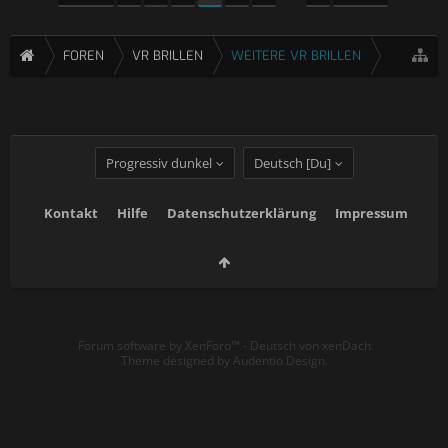
FOREN
VR BRILLEN
WEITERE VR BRILLEN
Progressiv dunkel
Deutsch [Du]
Kontakt
Hilfe
Datenschutzerklärung
Impressum
Forum software by XenForo™
-
Deutsch von xenDach
Theme designed by
Audentio Design
.