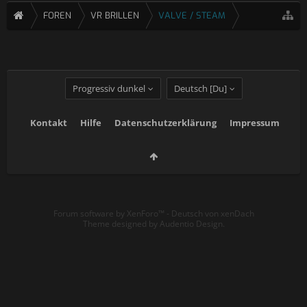
FOREN
VR BRILLEN
VALVE / STEAM
Progressiv dunkel
Deutsch [Du]
Kontakt
Hilfe
Datenschutzerklärung
Impressum
Forum software by XenForo™
-
Deutsch von xenDach
Theme designed by
Audentio Design
.