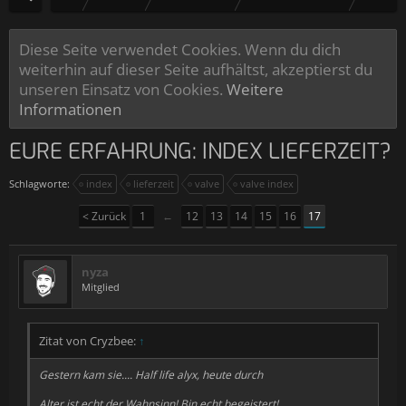
Diese Seite verwendet Cookies. Wenn du dich
weiterhin auf dieser Seite aufhältst, akzeptierst du
unseren Einsatz von Cookies.
Weitere
Informationen
EURE ERFAHRUNG: INDEX LIEFERZEIT?
Schlagworte:
index
lieferzeit
valve
valve index
< Zurück
1
←
12
13
14
15
16
17
nyza
Mitglied
Zitat von Cryzbee:
↑
Gestern kam sie.... Half life alyx, heute durch
Alter ist echt der Wahnsinn! Bin echt begeistert!