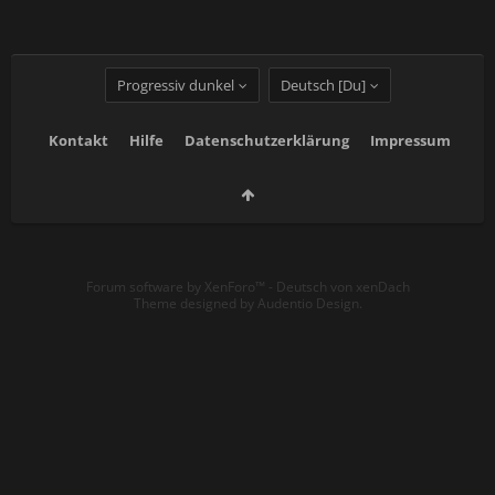
Progressiv dunkel
Deutsch [Du]
Kontakt
Hilfe
Datenschutzerklärung
Impressum
Forum software by XenForo™
-
Deutsch von xenDach
Theme designed by
Audentio Design
.