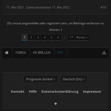
11. Mai 2021
Zuletzt bearbeitet:
11. Mai 2021
#10
(Du musst angemeldet oder registriert sein, um Beiträge verfassen zu
können. )
1
2
3
4
5
6
→
77
Weiter >
FOREN
VR BRILLEN
HTC
Progressiv dunkel
Deutsch [Du]
Kontakt
Hilfe
Datenschutzerklärung
Impressum