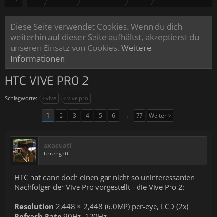
Diese Seite verwendet Cookies. Wenn du dich
weiterhin auf dieser Seite aufhältst, akzeptierst du
unseren Einsatz von Cookies.
Weitere
Informationen
HTC VIVE PRO 2
Schlagworte:
vive
vive pro
1
2
3
4
5
6
→
77
Weiter >
axacuatl
Forengott
HTC hat dann doch einen gar nicht so uninteressanten
Nachfolger der Vive Pro vorgestellt - die Vive Pro 2:
Resolution
2,448 × 2,448 (6.0MP) per-eye, LCD (2x)
Refresh Rate
90Hz, 120Hz