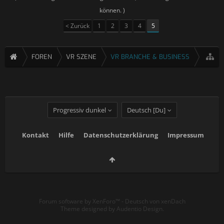
können. )
< Zurück
1
2
3
4
5
FOREN
VR SZENE
VR BRANCHE & BUSINESS
Progressiv dunkel
Deutsch [Du]
Kontakt
Hilfe
Datenschutzerklärung
Impressum
Forum software by XenForo™
-
Deutsch von xenDach
Theme designed by
Audentio Design
.