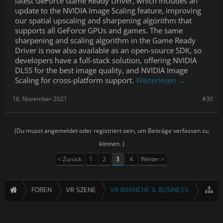
latest GeForce Game Ready Driver, which includes an
update to the NVIDIA Image Scaling feature, improving
our spatial upscaling and sharpening algorithm that
supports all GeForce GPUs and games. The same
sharpening and scaling algorithm in the Game Ready
Driver is now also available as an open-source SDK, so
developers have a full-stack solution, offering NVIDIA
DLSS for the best image quality, and NVIDIA Image
Scaling for cross-platform support.
Weiterlesen →
16. November 2021
#30
(Du musst angemeldet oder registriert sein, um Beiträge verfassen zu
können. )
< Zurück
1
2
3
4
Weiter >
FOREN
VR SZENE
VR BRANCHE & BUSINESS