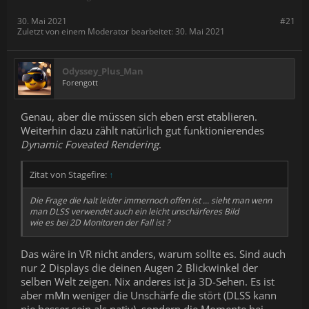
30. Mai 2021
#21
Zuletzt von einem Moderator bearbeitet:
30. Mai 2021
Odyssey_Plus_Man
Forengott
Genau, aber die müssen sich eben erst etablieren.
Weiterhin dazu zählt natürlich gut funktionierendes
Dynamic Foveated Rendering
.
Zitat von Stagefire:
↑
Die Frage die halt leider immernoch offen ist ... sieht man wenn
man DLSS verwendet auch ein leicht unschärferes Bild
wie es bei 2D Monitoren der Fall ist ?
Das wäre in VR nicht anders, warum sollte es. Sind auch
nur 2 Displays die deinen Augen 2 Blickwinkel der
selben Welt zeigen. Nix anderes ist ja 3D-Sehen. Es ist
aber mMn weniger die Unschärfe die stört (DLSS kann
nie besser sein als nativ), sondern die Momente bei