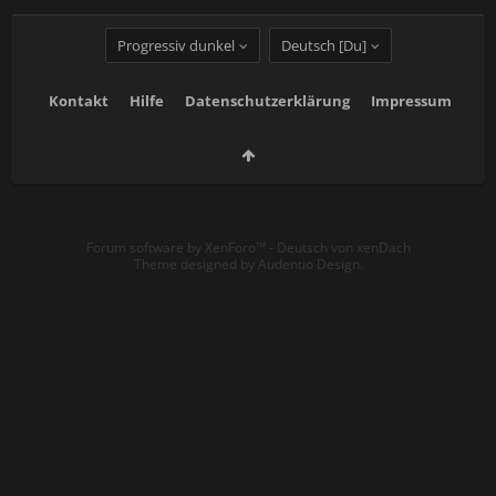
Progressiv dunkel
Deutsch [Du]
Kontakt
Hilfe
Datenschutzerklärung
Impressum
Forum software by XenForo™
-
Deutsch von xenDach
Theme designed by
Audentio Design
.