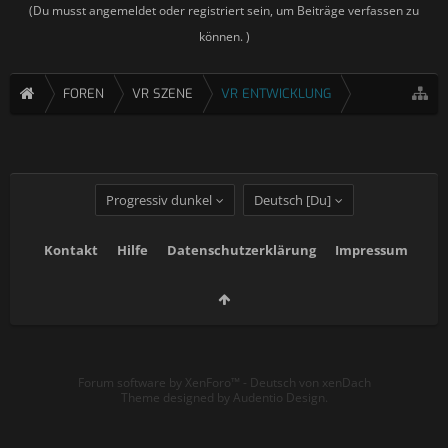
(Du musst angemeldet oder registriert sein, um Beiträge verfassen zu
können. )
FOREN
VR SZENE
VR ENTWICKLUNG
Progressiv dunkel
Deutsch [Du]
Kontakt
Hilfe
Datenschutzerklärung
Impressum
Forum software by XenForo™
-
Deutsch von xenDach
Theme designed by
Audentio Design
.